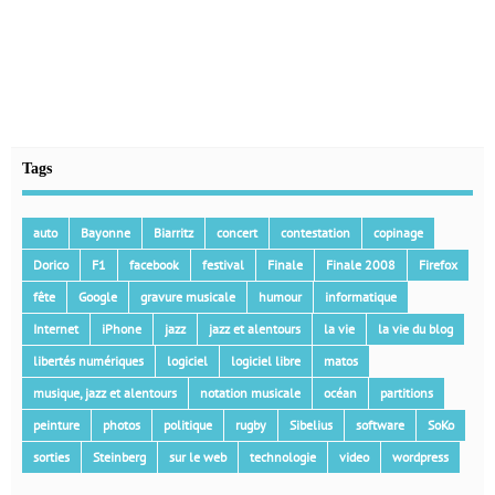
Tags
auto
Bayonne
Biarritz
concert
contestation
copinage
Dorico
F1
facebook
festival
Finale
Finale 2008
Firefox
fête
Google
gravure musicale
humour
informatique
Internet
iPhone
jazz
jazz et alentours
la vie
la vie du blog
libertés numériques
logiciel
logiciel libre
matos
musique, jazz et alentours
notation musicale
océan
partitions
peinture
photos
politique
rugby
Sibelius
software
SoKo
sorties
Steinberg
sur le web
technologie
video
wordpress