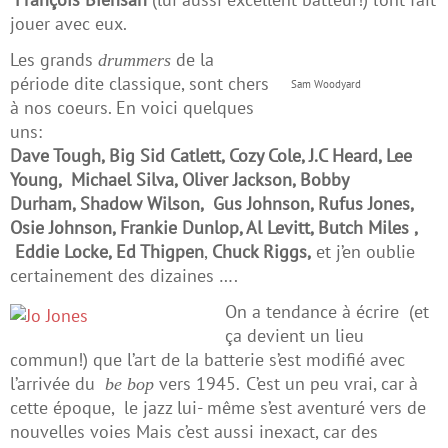
jouer avec eux.
Les grands
de la
drummers
période dite classique, sont chers
Sam Woodyard
à nos coeurs. En voici quelques
uns:
Dave Tough, Big Sid Catlett, Cozy Cole, J.C Heard, Lee
Young, Michael Silva, Oliver Jackson, Bobby
Durham, Shadow Wilson, Gus Johnson, Rufus Jones,
Osie Johnson, Frankie Dunlop, Al Levitt, Butch Miles ,
Eddie Locke, Ed Thigpen
,
Chuck Riggs,
et j’en oublie
certainement des dizaines ….
On a tendance à écrire (et
ça devient un lieu
commun!) que l’art de la batterie s’est modifié avec
l’arrivée du
vers 1945
C’est un peu vrai, car à
be bop
.
cette époque, le jazz lui- même s’est aventuré vers de
nouvelles voies Mais c’est aussi inexact, car des