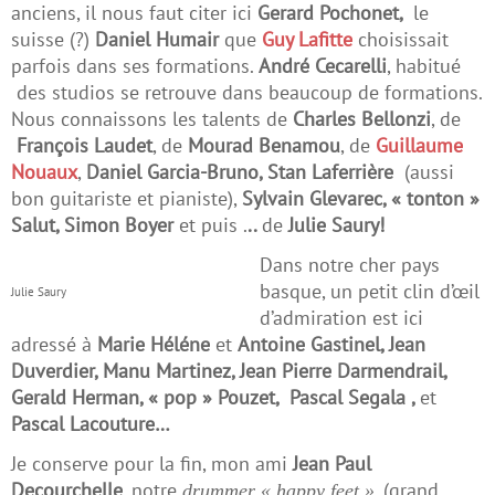
anciens, il nous faut citer ici
Gerard Pochonet,
le
suisse (?)
Daniel Humair
que
Guy Lafitte
choisissait
parfois dans ses formations.
André Cecarelli
, habitué
des studios se retrouve dans beaucoup de formations.
Nous connaissons les talents de
Charles Bellonzi
, de
François Laudet
, de
Mourad Benamou
, de
Guillaume
Nouaux
,
Daniel Garcia-Bruno, Stan Laferrière
(aussi
bon guitariste et pianiste),
Sylvain Glevarec, « tonton »
Salut, Simon Boyer
et puis .
..
de
Julie Saury!
Dans notre cher pays
basque, un petit clin d’œil
Julie Saury
d’admiration est ici
adressé à
Marie Héléne
et
Antoine Gastinel, Jean
Duverdier, Manu Martinez, Jean Pierre Darmendrail,
Gerald Herman, « pop » Pouzet, Pascal Segala ,
et
Pascal Lacouture…
Je conserve pour la fin, mon ami
Jean Paul
Decourchelle
, notre
, (grand
drummer « happy feet »