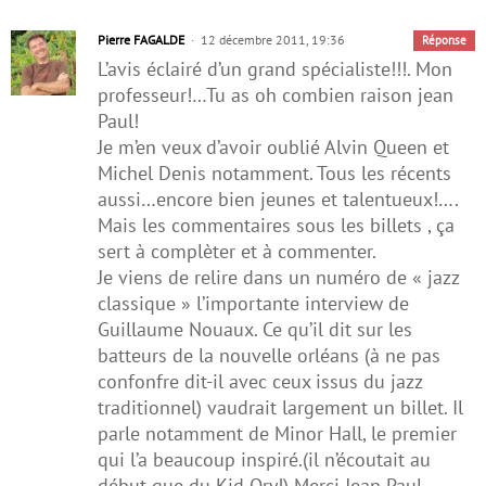
Pierre FAGALDE
12 décembre 2011, 19:36
Réponse
L’avis éclairé d’un grand spécialiste!!!. Mon
professeur!…Tu as oh combien raison jean
Paul!
Je m’en veux d’avoir oublié Alvin Queen et
Michel Denis notamment. Tous les récents
aussi…encore bien jeunes et talentueux!….
Mais les commentaires sous les billets , ça
sert à complèter et à commenter.
Je viens de relire dans un numéro de « jazz
classique » l’importante interview de
Guillaume Nouaux. Ce qu’il dit sur les
batteurs de la nouvelle orléans (à ne pas
confonfre dit-il avec ceux issus du jazz
traditionnel) vaudrait largement un billet. Il
parle notamment de Minor Hall, le premier
qui l’a beaucoup inspiré.(il n’écoutait au
début que du Kid Ory!) Merci Jean Paul