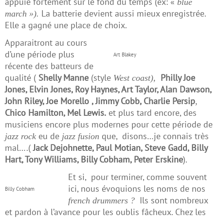
appuie fortement sur le fond du temps (ex: «
blue
La batterie devient aussi mieux enregistrée.
march »).
Elle a gagné une place de choix.
Apparaitront au cours
d’une période plus
Art Blakey
récente des batteurs de
qualité (
Shelly Manne
(style
Philly Joe
West coast),
Jones, Elvin Jones, Roy Haynes, Art Taylor, Alan Dawson,
John Riley, Joe Morello , Jimmy Cobb, Charlie Persip
,
Chico Hamilton, Mel Lewis.
et plus tard encore, des
musiciens encore plus modernes pour cette période de
eu de
que, disons…je connais très
jazz rock
jazz fusion
mal….(
Jack Dejohnette, Paul Motian, Steve Gadd, Billy
Hart, Tony Williams, Billy Cobham, Peter Erskine
).
Et si, pour terminer, comme souvent
ici, nous évoquions les noms de nos
Billy Cobham
Ils sont nombreux
french drummers ?
et pardon à l’avance pour les oublis fâcheux. Chez les