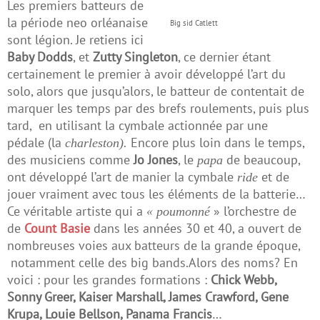
Les premiers batteurs de
la période neo orléanaise
Big sid Catlett
sont légion. Je retiens ici
Baby Dodds
, et
Zutty Singleton
, ce dernier étant
certainement le premier à avoir développé l’art du
solo, alors que jusqu’alors, le batteur de contentait de
marquer les temps par des brefs roulements, puis plus
tard, en utilisant la cymbale actionnée par une
pédale (la
Encore plus loin dans le temps,
charleston).
des musiciens comme
Jo Jones
, le
de beaucoup,
papa
ont développé l’art de manier la cymbale
et de
ride
jouer vraiment avec tous les éléments de la batterie…
Ce véritable artiste qui a
» l’orchestre de
« poumonné
de
Count Basie
dans les années 30 et 40, a ouvert de
nombreuses voies aux batteurs de la grande époque,
notamment celle des big bands.Alors des noms? En
voici : pour les grandes formations :
Chick Webb,
Sonny Greer, Kaiser Marshall, James Crawford, Gene
Krupa, Louie Bellson, Panama Francis
…