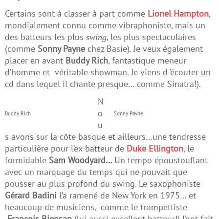
Certains sont à classer à part comme
Lionel Hampton
,
mondialement connu comme vibraphoniste, mais un
des batteurs les plus
, les plus spectaculaires
swing
(comme
Sonny Payne
chez Basie). Je veux également
placer en avant
Buddy Rich
, fantastique meneur
d’homme et véritable showman. Je viens d ‘écouter un
cd dans lequel il chante presque… comme Sinatra!).
N
o
Buddy Rich
Sonny Payne
u
s avons sur la côte basque et ailleurs…une tendresse
particulière pour l’ex-batteur de
Duke Ellington
, le
formidable
Sam Woodyard…
Un tempo époustouflant
avec un marquage du temps qui ne pouvait que
pousser au plus profond du swing. Le saxophoniste
Gérard Badini
l’a ramené de New York en 1975… et
beaucoup de musiciens, comme le trompettiste
François Biensan
(lui aussi excellent batteur!) l’ont fait