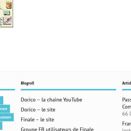
Blogroll
Articl
Dorico – la chaine YouTube
Pas
n
Com
Dorico – le site
inale
66 
usicale
Finale – le site
Fra
Groupe FB utilisateurs de Finale
lec