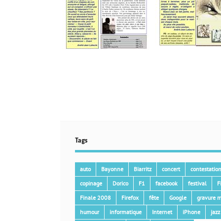
Tags
auto
Bayonne
Biarritz
concert
contestatio
copinage
Dorico
F1
facebook
festival
F
Finale 2008
Firefox
fête
Google
gravure m
humour
informatique
Internet
iPhone
jazz