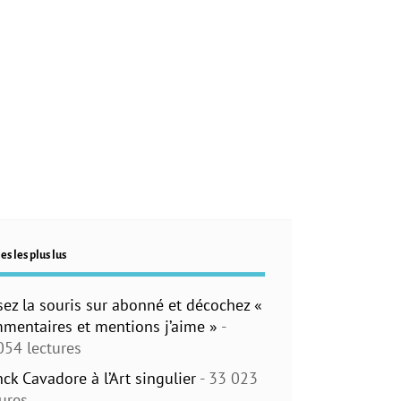
es les plus lus
sez la souris sur abonné et décochez «
mentaires et mentions j’aime »
-
054 lectures
nck Cavadore à l’Art singulier
- 33 023
tures