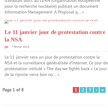
travaillait alors au CERN (Organisation européenne
pour la recherche nucléaire) publiait un document
Information Management: A Proposal q...
»
Le 11 janvier jour de protestation contre
la NSA
jipi
7 février 2014
Le 11 janvier sera un jour de protestation contre la
NSA et la surveillance généralisée d’internet. Ce jour de
protestation intitulé « The day we fighht back » Le jour
de la riposte verra bon no...
»
Page 1 of 8
1
2
3
›
»