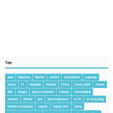
Tags
auto
Bayonne
Biarritz
concert
contestation
copinage
Dorico
F1
facebook
festival
Finale
Finale 2008
Firefox
fête
Google
gravure musicale
humour
informatique
Internet
iPhone
jazz
jazz et alentours
la vie
la vie du blog
libertés numériques
logiciel
logiciel libre
matos