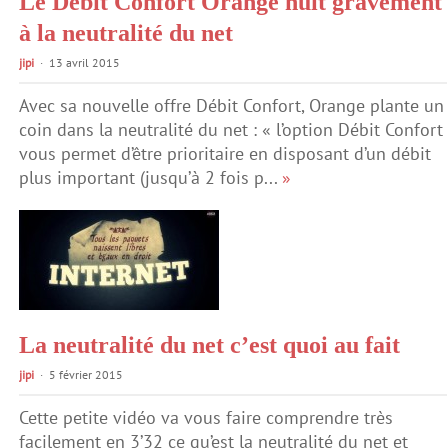
Le Débit Confort Orange nuit gravement
à la neutralité du net
jipi
13 avril 2015
Avec sa nouvelle offre Débit Confort, Orange plante un
coin dans la neutralité du net : « l’option Débit Confort
vous permet d’être prioritaire en disposant d’un débit
plus important (jusqu’à 2 fois p...
»
La neutralité du net c’est quoi au fait
jipi
5 février 2015
Cette petite vidéo va vous faire comprendre très
facilement en 3’32 ce qu’est la neutralité du net et