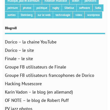
musique, jazz et alentours
notation musicale
océan
partitions
peinture
photos
politique
rugby
Sibelius
software
SoKo
sorties
Steinberg
sur le web
technologie
video
wordpress
Blogroll
Dorico – la chaine YouTube
Dorico – le site
Finale – le site
Groupe FB utilisateurs de Finale
Groupe FB utilisateurs francophones de Dorico
Hacking Musescore
Karin Vadon – le blog (en allemand)
OF NOTE – le blog de Robert Puff
PV jazz photos