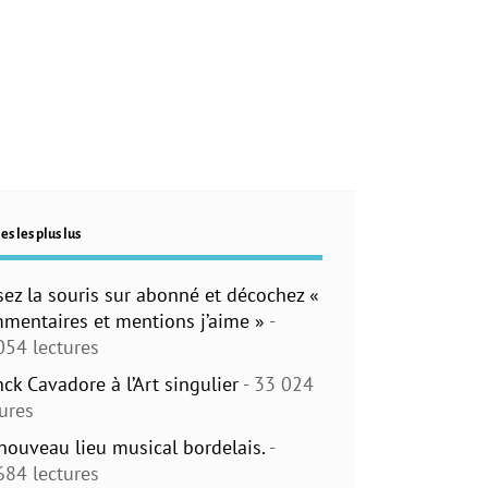
es les plus lus
sez la souris sur abonné et décochez «
mentaires et mentions j’aime »
-
054 lectures
nck Cavadore à l’Art singulier
- 33 024
tures
nouveau lieu musical bordelais.
-
684 lectures