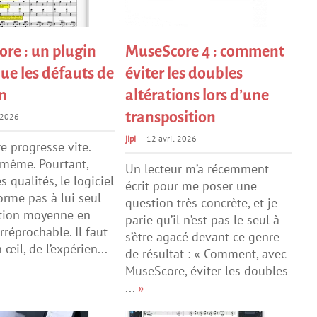
re : un plugin
MuseScore 4 : comment
que les défauts de
éviter les doubles
n
altérations lors d’une
transposition
 2026
jipi
12 avril 2026
 progresse vite.
, même. Pourtant,
Un lecteur m’a récemment
 qualités, le logiciel
écrit pour me poser une
orme pas à lui seul
question très concrète, et je
ition moyenne en
parie qu’il n’est pas le seul à
rréprochable. Il faut
s’être agacé devant ce genre
œil, de l’expérien...
de résultat : « Comment, avec
MuseScore, éviter les doubles
...
»