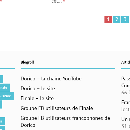
»
cél...
»
1
2
3
Blogroll
Articl
Dorico – la chaine YouTube
Pas
n
Com
Dorico – le site
inale
66 
usicale
Finale – le site
Fra
Groupe FB utilisateurs de Finale
lec
Groupe FB utilisateurs francophones de
Un 
os
Dorico
31 
an