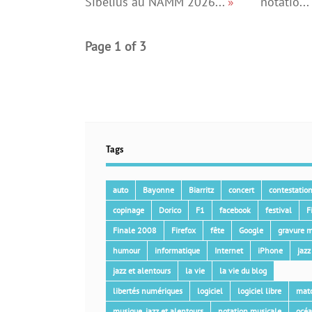
Sibelius au NAMM 2026...
»
notatio...
Page 1 of 3
Tags
auto
Bayonne
Biarritz
concert
contestatio
copinage
Dorico
F1
facebook
festival
F
Finale 2008
Firefox
fête
Google
gravure m
humour
informatique
Internet
iPhone
jazz
jazz et alentours
la vie
la vie du blog
libertés numériques
logiciel
logiciel libre
mat
musique, jazz et alentours
notation musicale
océ