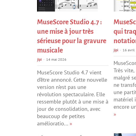
MuseScore Studio 4.7 :
MuseSco
une mise à jour très
qui tra
sérieuse pour la gravure
notatio
musicale
jipi
16 avril
jipi
14 mai 2026
MuseScore
Très vite
MuseScore Studio 4.7 vient
malgré ses
d’être annoncé. Cette nouvelle
ne transf
version n’est pas une
une part
révolution spectaculaire. Elle
matériel i
ressemble plutôt à une mise à
encore un 
jour de consolidation, avec
»
beaucoup de petites
amélioratio...
»