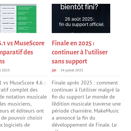
6.1 vs MuseScore
Finale en 2025 :
omparatif des
continuer à l’utiliser
ns
sans support
re 2025
jipi
24 juillet 2025
1 vs MuseScore 4.6 :
Finale après 2025 : comment
atif complet des
continuer à l’utiliser malgré la
 de notation musicale
fin du support Le monde de
les musiciens,
l’édition musicale traverse une
urs et éditeurs ont
période charnière. MakeMusic
 de pouvoir choisir
a annoncé la fin du
x logiciels de
développement de Finale. Le