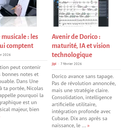
 musicale : les
Avenir de Dorico :
qui comptent
maturité, IA et vision
technologique
er 2026
jipi
7 février 2026
tion peut contenir
s bonnes notes et
Dorico avance sans tapage.
jouable. Dans Une
Pas de révolution annoncée,
 ta portée, Nicolas
mais une stratégie claire.
ppelle pourquoi la
Consolidation, intelligence
 graphique est un
artificielle utilitaire,
ical majeur, bien
intégration profonde avec
»
Cubase. Dix ans après sa
naissance, le ...
»