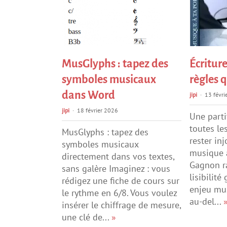
MusGlyphs : tapez des
Écriture
symboles musicaux
règles 
dans Word
jipi
13 févri
jipi
18 février 2026
Une parti
toutes le
MusGlyphs : tapez des
rester in
symboles musicaux
musique à
directement dans vos textes,
Gagnon ra
sans galère Imaginez : vous
lisibilité
rédigez une fiche de cours sur
enjeu mus
le rythme en 6/8. Vous voulez
au-del...
insérer le chiffrage de mesure,
une clé de...
»