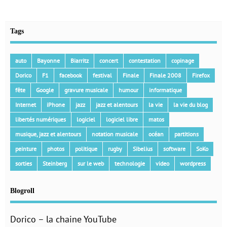
Tags
auto
Bayonne
Biarritz
concert
contestation
copinage
Dorico
F1
facebook
festival
Finale
Finale 2008
Firefox
fête
Google
gravure musicale
humour
informatique
Internet
iPhone
jazz
jazz et alentours
la vie
la vie du blog
libertés numériques
logiciel
logiciel libre
matos
musique, jazz et alentours
notation musicale
océan
partitions
peinture
photos
politique
rugby
Sibelius
software
SoKo
sorties
Steinberg
sur le web
technologie
video
wordpress
Blogroll
Dorico – la chaine YouTube