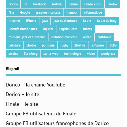
Dorico
F1
facebook
festival
Finale
Finale 2008
Firefox
fête
Google
gravure musicale
humour
informatique
Internet
iPhone
jazz
jazz et alentours
la vie
la vie du blog
libertés numériques
logiciel
logiciel libre
matos
musique, jazz et alentours
notation musicale
océan
partitions
peinture
photos
politique
rugby
Sibelius
software
SoKo
sorties
Steinberg
sur le web
technologie
video
wordpress
Blogroll
Dorico – la chaine YouTube
Dorico – le site
Finale – le site
Groupe FB utilisateurs de Finale
Groupe FB utilisateurs francophones de Dorico