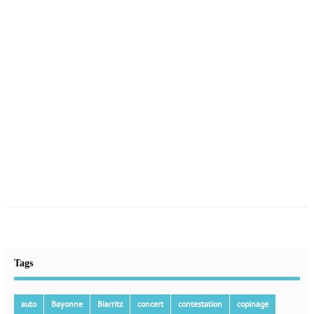
Tags
auto
Bayonne
Biarritz
concert
contestation
copinage