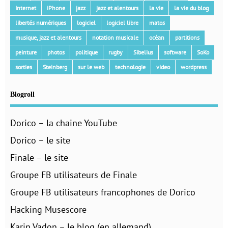
Internet
iPhone
jazz
jazz et alentours
la vie
la vie du blog
libertés numériques
logiciel
logiciel libre
matos
musique, jazz et alentours
notation musicale
océan
partitions
peinture
photos
politique
rugby
Sibelius
software
SoKo
sorties
Steinberg
sur le web
technologie
video
wordpress
Blogroll
Dorico – la chaine YouTube
Dorico – le site
Finale – le site
Groupe FB utilisateurs de Finale
Groupe FB utilisateurs francophones de Dorico
Hacking Musescore
Karin Vadon – le blog (en allemand)