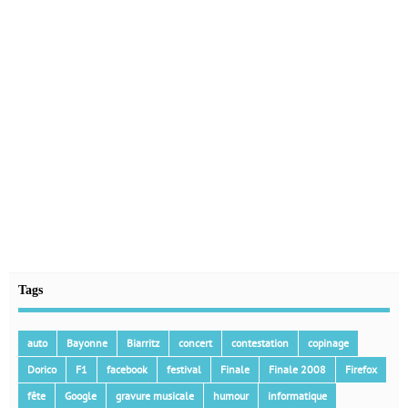
Tags
auto
Bayonne
Biarritz
concert
contestation
copinage
Dorico
F1
facebook
festival
Finale
Finale 2008
Firefox
fête
Google
gravure musicale
humour
informatique