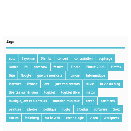
Tags
auto
Bayonne
Biarritz
concert
contestation
copinage
Dorico
F1
facebook
festival
Finale
Finale 2008
Firefox
fête
Google
gravure musicale
humour
informatique
Internet
iPhone
jazz
jazz et alentours
la vie
la vie du blog
libertés numériques
logiciel
logiciel libre
matos
musique, jazz et alentours
notation musicale
océan
partitions
peinture
photos
politique
rugby
Sibelius
software
SoKo
sorties
Steinberg
sur le web
technologie
video
wordpress