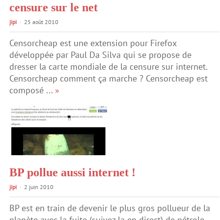
censure sur le net
jipi
25 août 2010
Censorcheap est une extension pour Firefox
développée par Paul Da Silva qui se propose de
dresser la carte mondiale de la censure sur internet.
Censorcheap comment ça marche ? Censorcheap est
composé ...
»
BP pollue aussi internet !
jipi
2 juin 2010
BP est en train de devenir le plus gros pollueur de la
planète avec la fuite (suivez la en direct) de pétrole