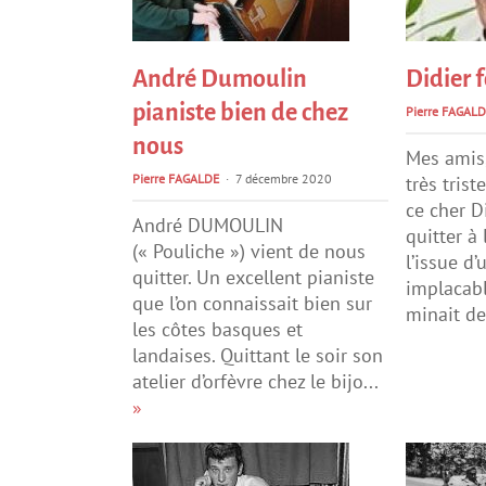
André Dumoulin
Didier f
pianiste bien de chez
Pierre FAGALD
nous
Mes amis
Pierre FAGALDE
7 décembre 2020
très trist
ce cher D
André DUMOULIN
quitter à
(« Pouliche ») vient de nous
l’issue d’
quitter. Un excellent pianiste
implacabl
que l’on connaissait bien sur
minait de
les côtes basques et
landaises. Quittant le soir son
atelier d’orfèvre chez le bijo...
»