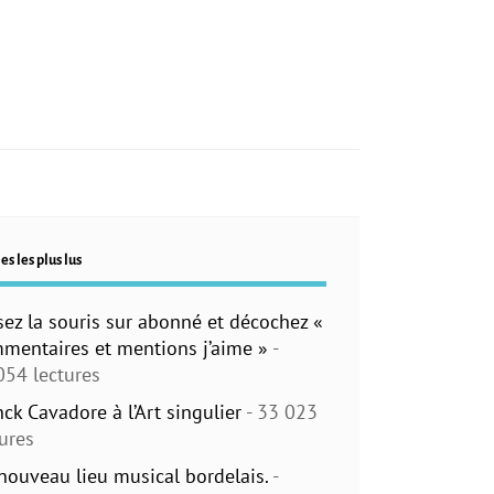
es les plus lus
sez la souris sur abonné et décochez «
mentaires et mentions j’aime »
-
054 lectures
nck Cavadore à l’Art singulier
- 33 023
tures
nouveau lieu musical bordelais.
-