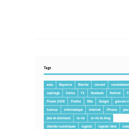
Tags
auto
Bayonne
Biarritz
concert
contestatio
copinage
Dorico
F1
facebook
festival
F
Finale 2008
Firefox
fête
Google
gravure m
humour
informatique
Internet
iPhone
jazz
jazz et alentours
la vie
la vie du blog
libertés numériques
logiciel
logiciel libre
mat