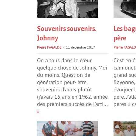
Souvenirs souvenirs.
Les bag
Johnny
père
Pierre FAGALDE
11 décembre 2017
Pierre FAGALD
On a tous dans le cœur
C’est en 
quelque chose de Johnny. Moi
camioneta
du moins. Question de
grand suc
génération peut- être,
Bayonne, 
souvenirs d’ados plutôt
évoquer l
(j’avais 15 ans en 1962, année
père. J’al
des premiers succès de l’arti...
pères » c
»