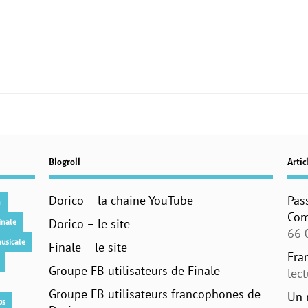
Blogroll
Articl
Dorico – la chaine YouTube
Pas
n
Com
Dorico – le site
inale
66 
usicale
Finale – le site
Fra
Groupe FB utilisateurs de Finale
lec
Groupe FB utilisateurs francophones de
Un 
os