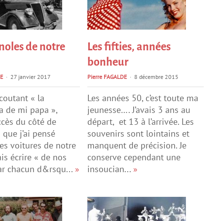
noles de notre
Les fifties, années
bonheur
E
27 janvier 2017
Pierre FAGALDE
8 décembre 2015
écoutant « la
Les années 50, c’est toute ma
 de mi papa »,
jeunesse…. J’avais 3 ans au
cès du côté de
départ, et 13 à l’arrivée. Les
que j’ai pensé
souvenirs sont lointains et
es voitures de notre
manquent de précision. Je
lais écrire « de nos
conserve cependant une
ar chacun d&rsqu...
»
insoucian...
»