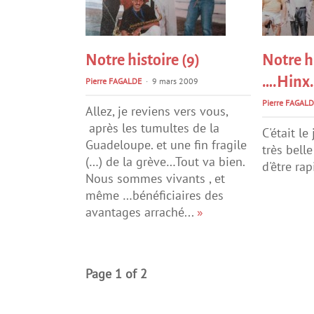
Notre histoire (9)
Notre hi
….Hinx
Pierre FAGALDE
9 mars 2009
Pierre FAGALD
Allez, je reviens vers vous,
après les tumultes de la
C'était le
Guadeloupe. et une fin fragile
très bell
(…) de la grève…Tout va bien.
d'être ra
Nous sommes vivants , et
même …bénéficiaires des
avantages arraché...
»
Page 1 of 2