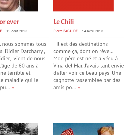
or ever
Le Chili
E
19 août 2018
Pierre FAGALDE
14 avril 2018
, nous sommes tous
Il est des destinations
es. Didier Datcharry ,
comme ça, dont on rêve…
idier, vient de nous
Mon père est né et a vécu à
 l’âge de 60 ans à
Vina del Mar. J’avais tant envie
une terrible et
d’aller voir ce beau pays. Une
e maladie qui le
cagnotte rassemblée par des
pu...
»
amis po...
»