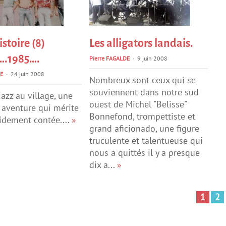
stoire (8)
Les alligators landais.
….1985….
Pierre FAGALDE
9 juin 2008
E
24 juin 2008
Nombreux sont ceux qui se
souviennent dans notre sud
 jazz au village, une
ouest de Michel "Belisse"
e aventure qui mérite
Bonnefond, trompettiste et
pidement contée....
»
grand aficionado, une figure
truculente et talentueuse qui
nous a quittés il y a presque
dix a...
»
1
2