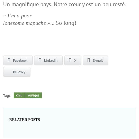
Un magnifique pays. Notre cœur y est un peu resté.
« I’m a poor
… So long!
lonesome mapuche »
Facebook
LinkedIn
X
E-mail
Bluesky
Tags:
chili
voyages
RELATED POSTS