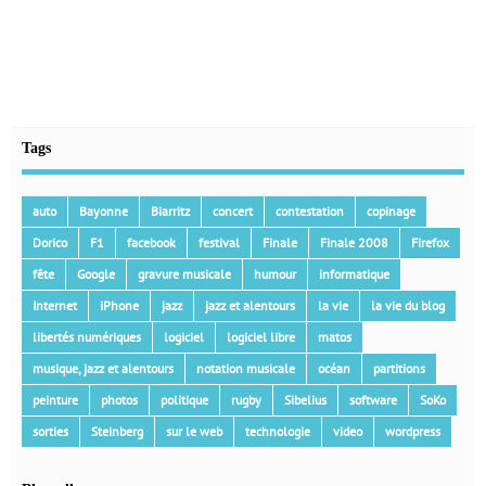
Tags
auto
Bayonne
Biarritz
concert
contestation
copinage
Dorico
F1
facebook
festival
Finale
Finale 2008
Firefox
fête
Google
gravure musicale
humour
informatique
Internet
iPhone
jazz
jazz et alentours
la vie
la vie du blog
libertés numériques
logiciel
logiciel libre
matos
musique, jazz et alentours
notation musicale
océan
partitions
peinture
photos
politique
rugby
Sibelius
software
SoKo
sorties
Steinberg
sur le web
technologie
video
wordpress