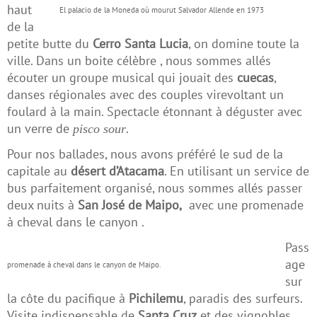
haut
El palacio de la Moneda où mourut Salvador Allende en 1973
de la
petite butte du
Cerro Santa Lucia
, on domine toute la
ville. Dans un boite célèbre , nous sommes allés
écouter un groupe musical qui jouait des
cuecas
,
danses régionales avec des couples virevoltant un
foulard à la main. Spectacle étonnant à déguster avec
un verre de
.
pisco sour
Pour nos ballades, nous avons préféré le sud de la
capitale au
désert d’Atacama
. En utilisant un service de
bus parfaitement organisé, nous sommes allés passer
deux nuits à
San José de Maipo,
avec une promenade
à cheval dans le canyon .
Pass
age
promenade à cheval dans le canyon de Maipo.
sur
la côte du pacifique à
Pichilemu
, paradis des surfeurs.
Visite indispensable de
Santa Cruz
et des vignobles