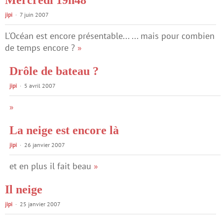
Mercredi 19h48
jipi
7 juin 2007
L'Océan est encore présentable... ... mais pour combien
de temps encore ?
»
Drôle de bateau ?
jipi
5 avril 2007
»
La neige est encore là
jipi
26 janvier 2007
et en plus il fait beau
»
Il neige
jipi
25 janvier 2007