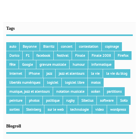
Tags
auto
Bayonne
Biarritz
concert
contestation
copinage
Dorico
F1
facebook
festival
Finale
Finale 2008
Firefox
fête
Google
gravure musicale
humour
informatique
Internet
iPhone
jazz
jazz et alentours
la vie
la vie du blog
libertés numériques
logiciel
logiciel libre
matos
musique, jazz et alentours
notation musicale
océan
partitions
peinture
photos
politique
rugby
Sibelius
software
SoKo
sorties
Steinberg
sur le web
technologie
video
wordpress
Blogroll