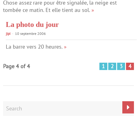
Chose assez rare pour être signalée, la neige est
tombée ce matin. Et elle tient au sol.
»
La photo du jour
jipi
10 septembre 2006
La barre vers 20 heures.
»
Page 4 of 4
1
2
3
4