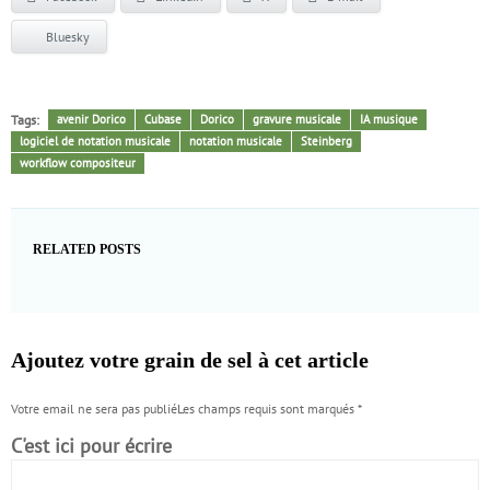
Bluesky
Tags:
avenir Dorico
Cubase
Dorico
gravure musicale
IA musique
logiciel de notation musicale
notation musicale
Steinberg
workflow compositeur
RELATED POSTS
Ajoutez votre grain de sel à cet article
Votre email ne sera pas publiéLes champs requis sont marqués
*
C'est ici pour écrire