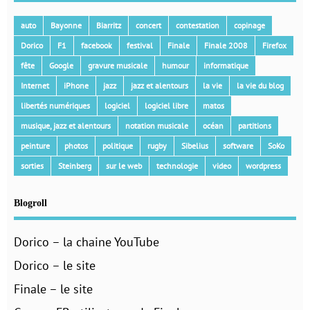
auto
Bayonne
Biarritz
concert
contestation
copinage
Dorico
F1
facebook
festival
Finale
Finale 2008
Firefox
fête
Google
gravure musicale
humour
informatique
Internet
iPhone
jazz
jazz et alentours
la vie
la vie du blog
libertés numériques
logiciel
logiciel libre
matos
musique, jazz et alentours
notation musicale
océan
partitions
peinture
photos
politique
rugby
Sibelius
software
SoKo
sorties
Steinberg
sur le web
technologie
video
wordpress
Blogroll
Dorico – la chaine YouTube
Dorico – le site
Finale – le site