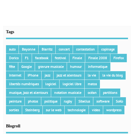
Tags
auto
Bayonne
Biarritz
concert
contestation
copinage
Dorico
F1
facebook
festival
Finale
Finale 2008
Firefox
fête
Google
gravure musicale
humour
informatique
Internet
iPhone
jazz
jazz et alentours
la vie
la vie du blog
libertés numériques
logiciel
logiciel libre
matos
musique, jazz et alentours
notation musicale
océan
partitions
peinture
photos
politique
rugby
Sibelius
software
SoKo
sorties
Steinberg
sur le web
technologie
video
wordpress
Blogroll