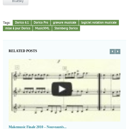
Bluesky
Tags:
Dorico 6.1
Dorico Pro
gravure musicale
logiciel notation musicale
mise à jour Dorico
MusicXML
Steinberg Dorico
RELATED POSTS
Makemusic Finale 2010 – Nouveautés...