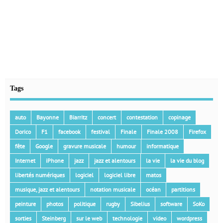
Tags
auto
Bayonne
Biarritz
concert
contestation
copinage
Dorico
F1
facebook
festival
Finale
Finale 2008
Firefox
fête
Google
gravure musicale
humour
informatique
Internet
iPhone
jazz
jazz et alentours
la vie
la vie du blog
libertés numériques
logiciel
logiciel libre
matos
musique, jazz et alentours
notation musicale
océan
partitions
peinture
photos
politique
rugby
Sibelius
software
SoKo
sorties
Steinberg
sur le web
technologie
video
wordpress