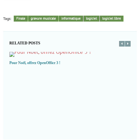
Tags:
Finale
gravure musicale
informatique
logiciel
logiciel libre
RELATED POSTS
Pour Noël, offrez OpenOffice 3 !