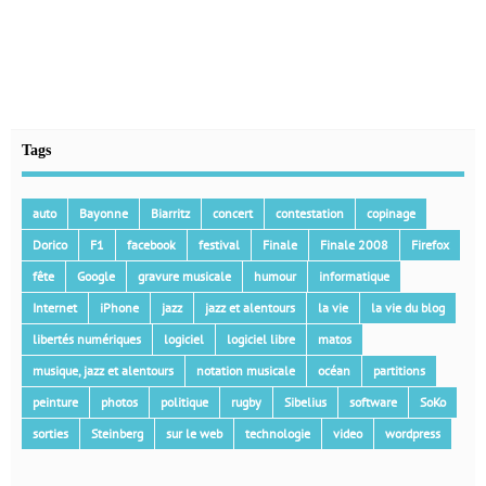
Tags
auto
Bayonne
Biarritz
concert
contestation
copinage
Dorico
F1
facebook
festival
Finale
Finale 2008
Firefox
fête
Google
gravure musicale
humour
informatique
Internet
iPhone
jazz
jazz et alentours
la vie
la vie du blog
libertés numériques
logiciel
logiciel libre
matos
musique, jazz et alentours
notation musicale
océan
partitions
peinture
photos
politique
rugby
Sibelius
software
SoKo
sorties
Steinberg
sur le web
technologie
video
wordpress