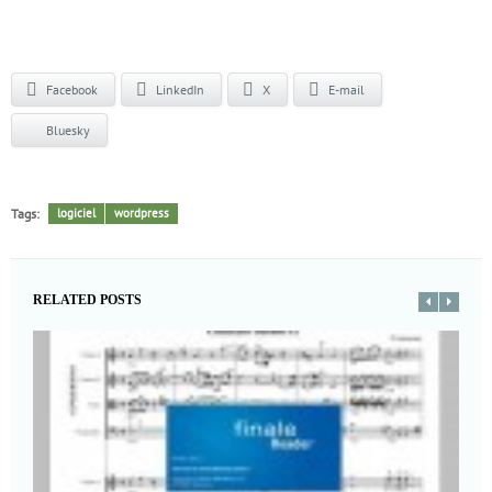
Facebook
LinkedIn
X
E-mail
Bluesky
Tags:
logiciel
wordpress
RELATED POSTS