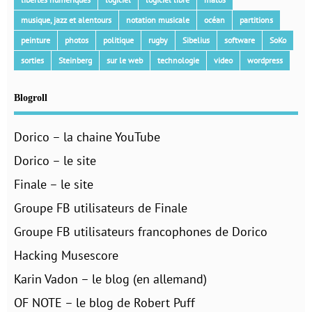
musique, jazz et alentours
notation musicale
océan
partitions
peinture
photos
politique
rugby
Sibelius
software
SoKo
sorties
Steinberg
sur le web
technologie
video
wordpress
Blogroll
Dorico – la chaine YouTube
Dorico – le site
Finale – le site
Groupe FB utilisateurs de Finale
Groupe FB utilisateurs francophones de Dorico
Hacking Musescore
Karin Vadon – le blog (en allemand)
OF NOTE – le blog de Robert Puff