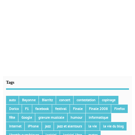
Tags
auto
Bayonne
Biarritz
concert
contestation
copinage
Dorico
F1
facebook
festival
Finale
Finale 2008
Firefox
fête
Google
gravure musicale
humour
informatique
Internet
iPhone
jazz
jazz et alentours
la vie
la vie du blog
libertés numériques
logiciel
logiciel libre
matos