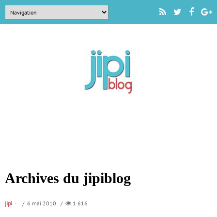
Archives du jipiblog
jipi
/ 6 mai 2010 /
1 616