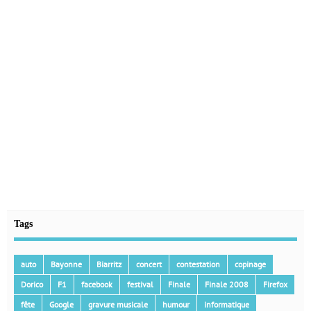
Tags
auto
Bayonne
Biarritz
concert
contestation
copinage
Dorico
F1
facebook
festival
Finale
Finale 2008
Firefox
fête
Google
gravure musicale
humour
informatique