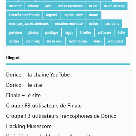
Internet
iPhone
jazz
jazz et alentours
la vie
la vie du blog
libertés numériques
logiciel
logiciel libre
matos
musique, jazz et alentours
notation musicale
océan
partitions
peinture
photos
politique
rugby
Sibelius
software
SoKo
sorties
Steinberg
sur le web
technologie
video
wordpress
Blogroll
Dorico – la chaine YouTube
Dorico – le site
Finale – le site
Groupe FB utilisateurs de Finale
Groupe FB utilisateurs francophones de Dorico
Hacking Musescore