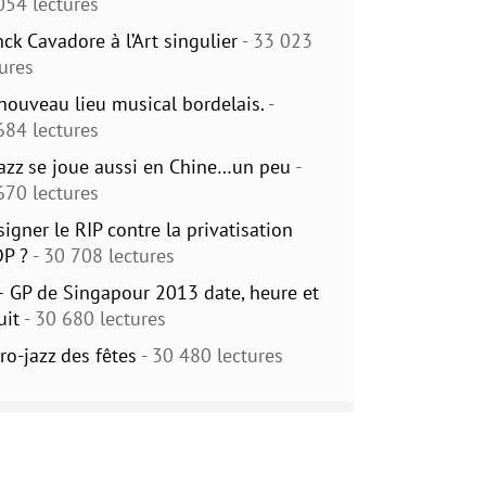
054 lectures
nck Cavadore à l’Art singulier
- 33 023
tures
nouveau lieu musical bordelais.
-
684 lectures
jazz se joue aussi en Chine…un peu
-
670 lectures
signer le RIP contre la privatisation
DP ?
- 30 708 lectures
– GP de Singapour 2013 date, heure et
uit
- 30 680 lectures
ro-jazz des fêtes
- 30 480 lectures