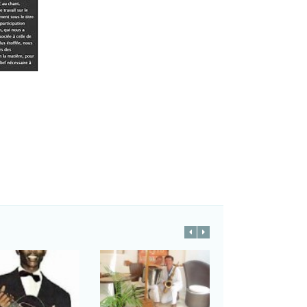
Jazz Classique…la der…