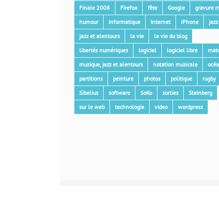
Finale 2008
Firefox
fête
Google
gravure m
humour
informatique
Internet
iPhone
jazz
jazz et alentours
la vie
la vie du blog
libertés numériques
logiciel
logiciel libre
mat
musique, jazz et alentours
notation musicale
océ
partitions
peinture
photos
politique
rugby
Sibelius
software
SoKo
sorties
Steinberg
sur le web
technologie
video
wordpress