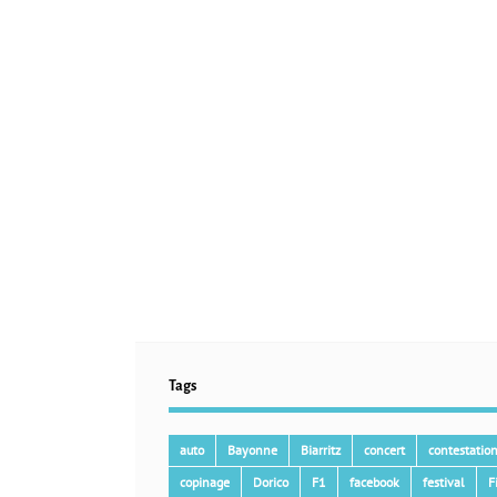
Tags
auto
Bayonne
Biarritz
concert
contestatio
copinage
Dorico
F1
facebook
festival
F