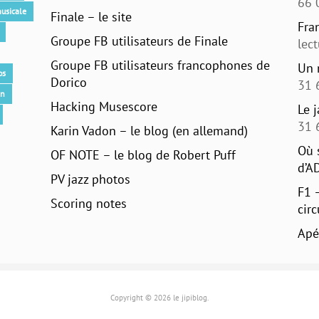
66 
usicale
Finale – le site
Fra
Groupe FB utilisateurs de Finale
lec
Groupe FB utilisateurs francophones de
Un 
os
Dorico
31 
an
Hacking Musescore
Le 
31 
Karin Vadon – le blog (en allemand)
Où 
OF NOTE – le blog de Robert Puff
d’A
PV jazz photos
F1 
Scoring notes
circ
Apé
Copyright © 2026 le jipiblog.