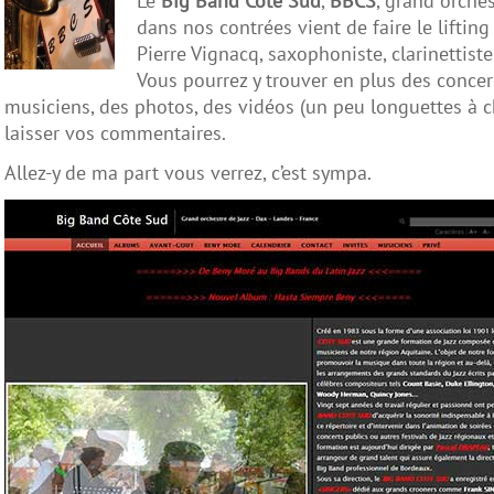
Le
Big Band Côte Sud
,
BBCS
, grand orche
dans nos contrées vient de faire le lifting 
Pierre Vignacq, saxophoniste, clarinettis
Vous pourrez y trouver en plus des concerts
musiciens, des photos, des vidéos (un peu longuettes à c
laisser vos commentaires.
Allez-y de ma part vous verrez, c’est sympa.