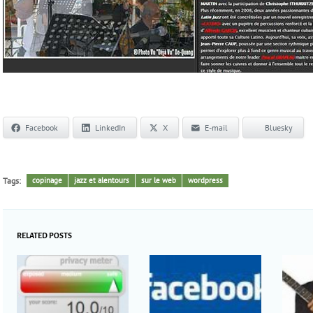
Facebook
LinkedIn
X
E-mail
Bluesky
Tags:
copinage
jazz et alentours
sur le web
wordpress
RELATED POSTS