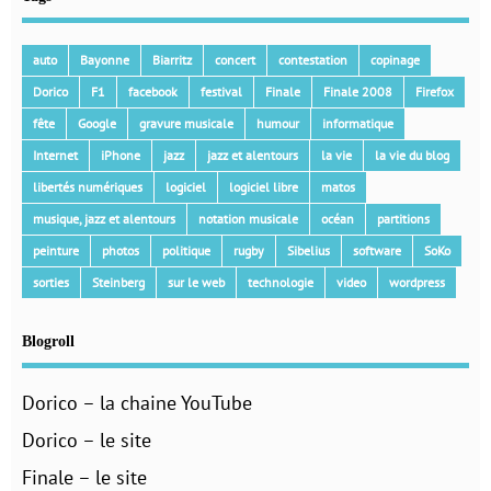
auto
Bayonne
Biarritz
concert
contestation
copinage
Dorico
F1
facebook
festival
Finale
Finale 2008
Firefox
fête
Google
gravure musicale
humour
informatique
Internet
iPhone
jazz
jazz et alentours
la vie
la vie du blog
libertés numériques
logiciel
logiciel libre
matos
musique, jazz et alentours
notation musicale
océan
partitions
peinture
photos
politique
rugby
Sibelius
software
SoKo
sorties
Steinberg
sur le web
technologie
video
wordpress
Blogroll
Dorico – la chaine YouTube
Dorico – le site
Finale – le site