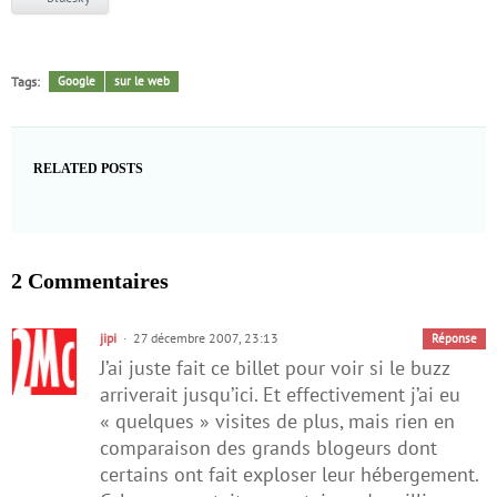
Tags:
Google
sur le web
RELATED POSTS
2 Commentaires
jipi
27 décembre 2007, 23:13
Réponse
J’ai juste fait ce billet pour voir si le buzz
arriverait jusqu’ici. Et effectivement j’ai eu
« quelques » visites de plus, mais rien en
comparaison des grands blogeurs dont
certains ont fait exploser leur hébergement.