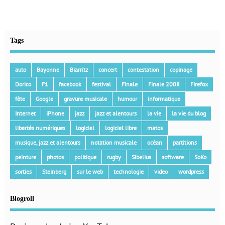
Tags
auto
Bayonne
Biarritz
concert
contestation
copinage
Dorico
F1
facebook
festival
Finale
Finale 2008
Firefox
fête
Google
gravure musicale
humour
informatique
Internet
iPhone
jazz
jazz et alentours
la vie
la vie du blog
libertés numériques
logiciel
logiciel libre
matos
musique, jazz et alentours
notation musicale
océan
partitions
peinture
photos
politique
rugby
Sibelius
software
SoKo
sorties
Steinberg
sur le web
technologie
video
wordpress
Blogroll