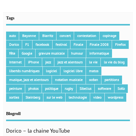
Tags
auto
Bayonne
Biarritz
concert
contestation
copinage
Dorico
F1
facebook
festival
Finale
Finale 2008
Firefox
fête
Google
gravure musicale
humour
informatique
Internet
iPhone
jazz
jazz et alentours
la vie
la vie du blog
libertés numériques
logiciel
logiciel libre
matos
musique, jazz et alentours
notation musicale
océan
partitions
peinture
photos
politique
rugby
Sibelius
software
SoKo
sorties
Steinberg
sur le web
technologie
video
wordpress
Blogroll
Dorico – la chaine YouTube