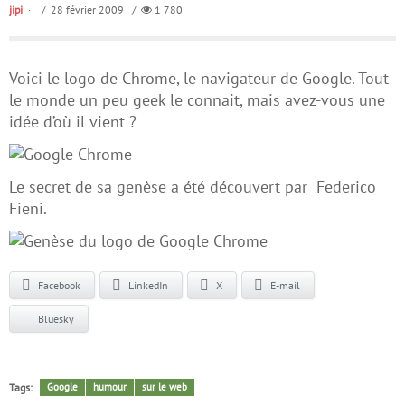
jipi
/ 28 février 2009 /
1 780
Voici le logo de Chrome, le navigateur de Google. Tout
le monde un peu geek le connait, mais avez-vous une
idée d’où il vient ?
Le secret de sa genèse a été découvert par Federico
Fieni.
Facebook
LinkedIn
X
E-mail
Bluesky
Tags:
Google
humour
sur le web