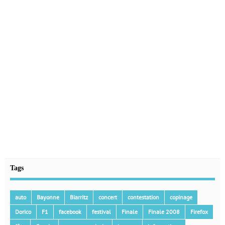
Tags
auto
Bayonne
Biarritz
concert
contestation
copinage
Dorico
F1
facebook
festival
Finale
Finale 2008
Firefox