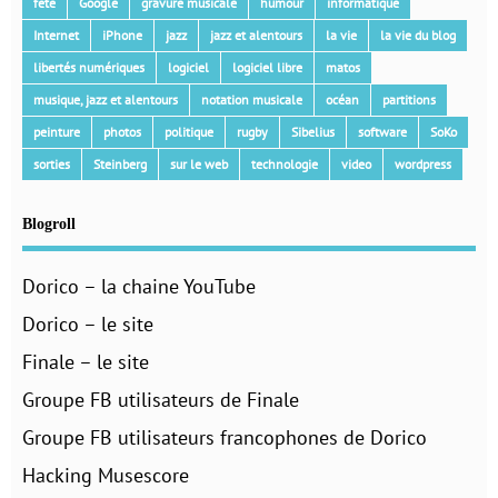
fête
Google
gravure musicale
humour
informatique
Internet
iPhone
jazz
jazz et alentours
la vie
la vie du blog
libertés numériques
logiciel
logiciel libre
matos
musique, jazz et alentours
notation musicale
océan
partitions
peinture
photos
politique
rugby
Sibelius
software
SoKo
sorties
Steinberg
sur le web
technologie
video
wordpress
Blogroll
Dorico – la chaine YouTube
Dorico – le site
Finale – le site
Groupe FB utilisateurs de Finale
Groupe FB utilisateurs francophones de Dorico
Hacking Musescore