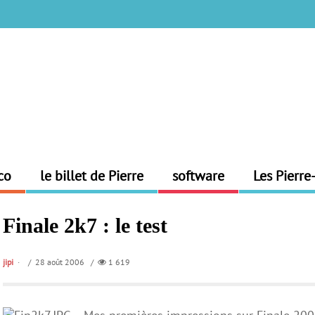
co
le billet de Pierre
software
Les Pierre
Finale 2k7 : le test
jipi
/ 28 août 2006 /
1 619