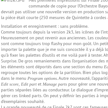
Mes premières impressions sur Finale 2007
commande de copie pour l’Orchestre Bay
devrait pas utiliser une nouvelle version en production
la pièce était courte (250 mesures de Quintette à cordes
Installation et enregistrement : sans problème.
Comme toujours depuis la version 2k3, les icônes de l’in
Heureusement on peut revenir aux anciennes. Les couleur
sont comme toujours trop flashy pour mon goût. Un petit 
importer la palette que je me suis concoctée il y a déjà l
qu’à fixer les palettes d’outils et me voilà paré à tester. A
Surprise. De gros remaniements dans l’organisation des
les éléments sont déportés dans une section du menu
Ed
regroupe toutes les options de la partition. Bien plus log
dans le menu
. Autre nouveauté, l’appar
Program options
et
pour gérer une nouve
Edit score, Edit part
Manage parts
parties séparées liées au conducteur. Le dialogue d’impres
gérer ces linked parts. On peut y définir les parties à i
d’exemplaires souhaité.
La grande nouveauté de ce Finale 2k7 sont ces fameuses l