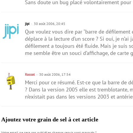
Sans doute un bug placé volontairement pour o
jipi
30 août 2006, 20:45
Que voulez vous dire par "barre de défilement d
déplace à la lecture d’un score ? Si oui, je n’a
défilement a toujours été fluide. Mais je suis 
me semble être un souci d’affichage, de carte 
Rassat
30 août 2006, 17:54
Merci pour ce résumé. Est-ce que la barre de 
? Dans la version 2005 elle est tremblotante,
n’existait pas dans les versions 2003 et antérie
Ajoutez votre grain de sel à cet article
Votre email ne sera pas publiéLes champs requis sont marqués
*