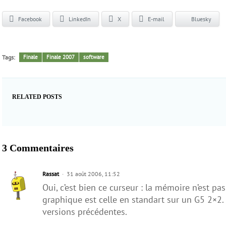
Facebook
LinkedIn
X
E-mail
Bluesky
Tags:
Finale
Finale 2007
software
RELATED POSTS
3 Commentaires
Rassat
31 août 2006, 11:52
Oui, c’est bien ce curseur : la mémoire n’est pas
graphique est celle en standart sur un G5 2×2. 
versions précédentes.