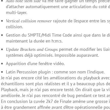
va me faire gagner un temps précieu
Auto note stem side
d’attacher automatiquement une articulation du coté 
multi-layer.
rajoute de l’espace entre les
Vertical collision remover
collision.
Gestion du SMPTE/Midi Time Code ainsi que dans le di
maintenant la durée en h:m:s.
permet de modifier les lia
Update Brackets and Groups
systèmes déjà optimisés. Impossible auparavant.
Apparition d’une fenêtre vidéo.
Latin Percussion plugin : comme son nom l’indique.
Je n’ai pas encore cité les améliorations du playback avec
échantillons sont plus réalistes et il y a beaucoup plus
Playback, mais je n’ai pas encore testé. On dirait que la v
améliorée. Je n’ai pas rencontré de bug pendant ce test ass
En conclusion la cuvée 2k7 de Finale amène une grosse i
à être grandement affinée avant d’être opérationnelle po