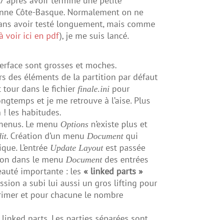
 après avoir terminé une petite
onne Côte-Basque. Normalement on ne
 sans avoir testé longuement, mais comme
à voir ici en pdf
), je me suis lancé.
terface sont grosses et moches.
s des éléments de la partition par défaut
tour dans le fichier
pour
finale.ini
ongtemps et je me retrouve à l’aise. Plus
h ! les habitudes.
 menus. Le menu
n’existe plus et
Options
. Création d’un menu
qui
it
Document
ique. L’entrée
est passée
Update Layout
ition dans le menu
des entrées
Document
auté importante : les
« linked parts »
sion a subi lui aussi un gros lifting pour
mprimer et pour chacune le nombre
inked parts. Les parties séparées sont