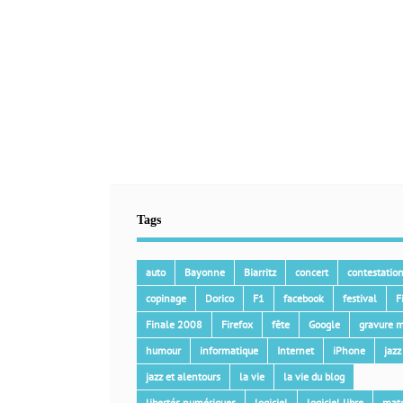
Tags
auto
Bayonne
Biarritz
concert
contestatio
copinage
Dorico
F1
facebook
festival
F
Finale 2008
Firefox
fête
Google
gravure m
humour
informatique
Internet
iPhone
jazz
jazz et alentours
la vie
la vie du blog
libertés numériques
logiciel
logiciel libre
mat