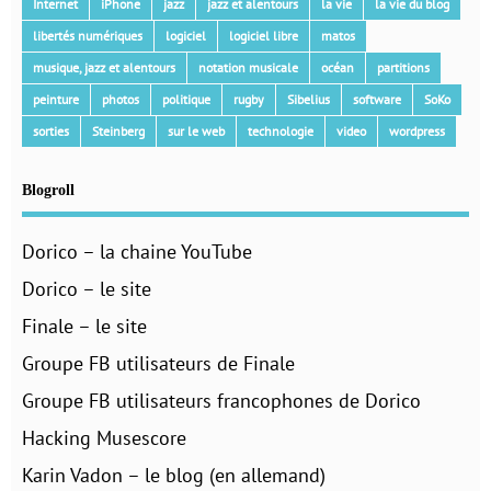
Internet
iPhone
jazz
jazz et alentours
la vie
la vie du blog
libertés numériques
logiciel
logiciel libre
matos
musique, jazz et alentours
notation musicale
océan
partitions
peinture
photos
politique
rugby
Sibelius
software
SoKo
sorties
Steinberg
sur le web
technologie
video
wordpress
Blogroll
Dorico – la chaine YouTube
Dorico – le site
Finale – le site
Groupe FB utilisateurs de Finale
Groupe FB utilisateurs francophones de Dorico
Hacking Musescore
Karin Vadon – le blog (en allemand)