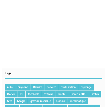
Tags
auto
Bayonne
Biarritz
concert
contestation
copinage
Dorico
F1
facebook
festival
Finale
Finale 2008
Firefox
fête
Google
gravure musicale
humour
informatique