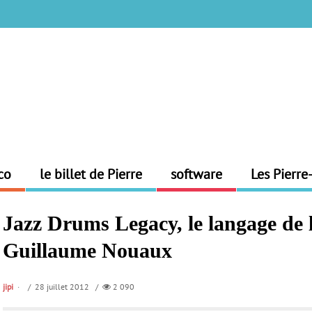
co
le billet de Pierre
software
Les Pierre
Jazz Drums Legacy, le langage de l
Guillaume Nouaux
jipi
/ 28 juillet 2012 /
2 090