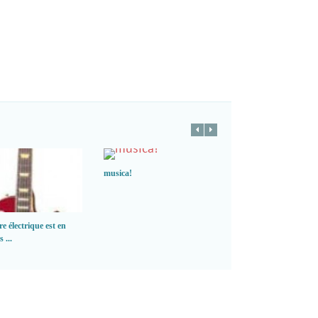
musica!
Notre histoire….
re électrique est en
 ...