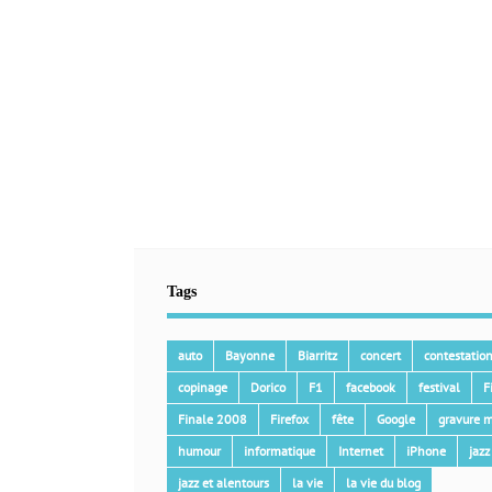
Tags
auto
Bayonne
Biarritz
concert
contestatio
copinage
Dorico
F1
facebook
festival
F
Finale 2008
Firefox
fête
Google
gravure m
humour
informatique
Internet
iPhone
jazz
jazz et alentours
la vie
la vie du blog