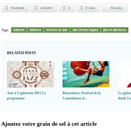
Facebook
LinkedIn
X
E-mail
Bluesky
Tags:
batterie
batteurs
histoire du jazz
Jazz Drums Legacy
jazz et alentours
RELATED POSTS
Jazz à Capbreton 2012 Le
Rencontres, Festival de la
La guita
programme
Contrebasse d...
deuil, Les
Ajoutez votre grain de sel à cet article