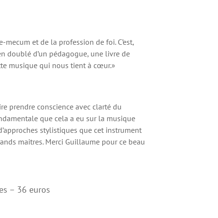
e-mecum et de la profession de foi. C’est,
ien doublé d’un pédagogue, une livre de
tte musique qui nous tient à cœur.»
re prendre conscience avec clarté du
ondamentale que cela a eu sur la musique
d’approches stylistiques que cet instrument
s grands maitres. Merci Guillaume pour ce beau
es – 36 euros