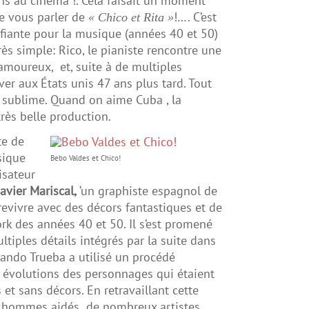
ons au cinéma !. Cela faisait un moment
de vous parler de
!…. C’est
« Chico et Rita »
ifiante pour la musique (années 40 et 50)
ès simple: Rico, le pianiste rencontre une
moureux, et, suite à de multiples
ver aux États unis 47 ans plus tard. Tout
 sublime. Quand on aime Cuba , la
très belle production.
te de
sique
Bebo Valdes et Chico!
isateur
Javier Mariscal,
‘un graphiste espagnol de
it revivre avec des décors fantastiques et de
ork des années 40 et 50. Il s’est promené
tiples détails intégrés par la suite dans
nando Trueba a utilisé un procédé
s évolutions des personnages qui étaient
et sans décors. En retravaillant cette
x hommes aidés de nombreux artistes,