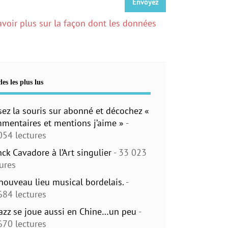
avoir plus sur la façon dont les données
les les plus lus
sez la souris sur abonné et décochez «
mentaires et mentions j’aime »
-
054 lectures
nck Cavadore à l’Art singulier
- 33 023
tures
nouveau lieu musical bordelais.
-
684 lectures
jazz se joue aussi en Chine…un peu
-
670 lectures