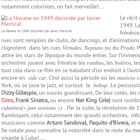
notamment coloristes, on fait merveille!….
Le récit
1949. La
La Havane en 1949 dessinée par Javier Mariscal
frénésie
rues sont remplies de clubs, de dancings, et d’animations
clignotent dans les rues
,
ou du
. 
Virtudes
Neptuno
Prado
attire les stars de l’époque du monde entier. Sur l’immens
orchestres jouent avec frénésie les
, les
, le
rumbas
boléros
tout cela dans ce film en se baladant d’un endroit à l’autr
encore en
. C’est aussi la période où les
side car
musicos c
York, où se joue le jazz, et surtout le
e percussi
bebop. L
Dizzy Gillespie,
un succès grandissant
.
De leur cotés, les 
Sims
, Frank Sinatra,
ou encore
Nat King Cole)
sont nombre
Par la suite, la révolution de 
cubaines(« jam sessions ») .
flamboyant, celui notamment des grands orchestres, n’ét
musiciens comme
Arturo Sandoval,
Paquito d’Rivera,
et
île natale pour connaître la notoriété dans le reste du m
vivante à Cuba!….