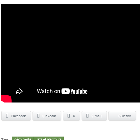
Facebook
LinkedIn
X
E-mail
Bluesky
Tags:
découverte
jazz et alentours