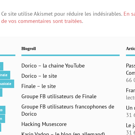
Ce site utilise Akismet pour réduire les indésirables.
En s
de vos commentaires sont traitées
.
Blogroll
Artic
Dorico – la chaine YouTube
Pas
n
Com
Dorico – le site
inale
66 
usicale
Finale – le site
Fra
Groupe FB utilisateurs de Finale
lec
Groupe FB utilisateurs francophones de
Un 
os
Dorico
31 
an
Hacking Musescore
Le 
31 
Karin Vadon – le blog (en allemand)