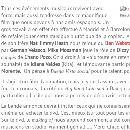
Tous ces événements musicaux revivent avec
force, mais aussi tendresse dans ce magnifique
Rita c
film que nous devons à nos amis espagnols. Un
gros travail a en effet été effectué à Madrid et à Barcelon
de refaire jouer cette musique plutôt que de la copîer… A
de son frère
Nat
,
Jimmy Heath
nous rejoue du
Ben Webst
par
German Velasco, Mike Mossman
joue le rôle de
Dizzy 
de
Chano Pozo
. On a droit à la voix toute en ret
congas
souhaité) de
Idiana Valdes
(Rita), et l’émouvante partici
Morente.
On pense à
pour le talent, po
Buena Vista social
Il s’agit d’un film d’animation, mais je vous l’assure, avec
fou. J’en connais, du côté du
à Dax qui v
Big band Côte sud
particulier à Lucile qui nous a permis de découvrir cette 
La bande annonce devrait inciter ceux qui ne connaissen
cinéma ou acheter le dvd. C’est mieux (surtout pour les a
Sur le dvd, le
nous apprend comment a été constr
making of
musiciens en studio. Vraiment génial!….. Merci Chico et R