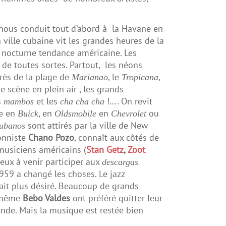
 nous conduit tout d’abord à la Havane en
 ville cubaine vit les grandes heures de la
 nocturne tendance américaine. Les
 de toutes sortes. Partout, les néons
Près de la plage de
, le
,
Marianao
Tropicana
e scène en plein air , les grands
s
et les
!…. On revit
mambos
cha cha cha
e en
, en
en
ou
Buick
Oldsmobile
Chevrolet
sont attirés par la ville de New
ubanos
onniste
Chano Pozo
, connaît aux côtés de
musiciens américains (
Stan Getz
,
Zoot
ux à venir participer aux
descargas
1959 a changé les choses. Le jazz
ait plus désiré. Beaucoup de grands
 même
Bebo Valdes
ont préféré quitter leur
onde. Mais la musique est restée bien