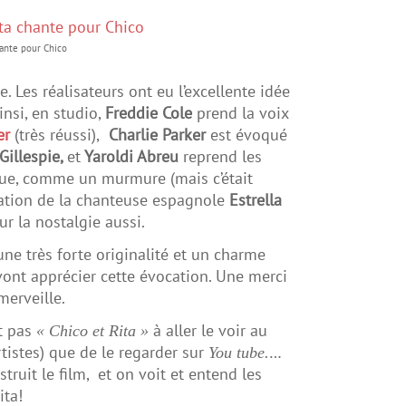
hante pour Chico
e. Les réalisateurs ont eu l’excellente idée
insi, en studio,
Freddie Cole
prend la voix
er
(très réussi),
Charlie Parker
est évoqué
Gillespie,
et
Yaroldi Abreu
reprend les
enue, comme un murmure (mais c’était
pation de la chanteuse espagnole
Estrella
ur la nostalgie aussi.
 une très forte originalité et un charme
ont apprécier cette évocation. Une merci
merveille.
t pas
à aller le voir au
« Chico et Rita »
rtistes) que de le regarder sur
…
You tube.
uit le film, et on voit et entend les
ita!