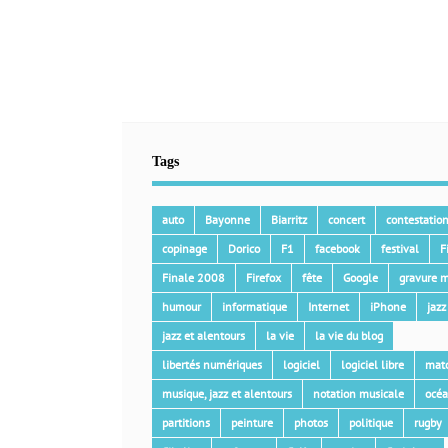
Tags
auto
Bayonne
Biarritz
concert
contestatio
copinage
Dorico
F1
facebook
festival
F
Finale 2008
Firefox
fête
Google
gravure m
humour
informatique
Internet
iPhone
jazz
jazz et alentours
la vie
la vie du blog
libertés numériques
logiciel
logiciel libre
mat
musique, jazz et alentours
notation musicale
océ
partitions
peinture
photos
politique
rugby