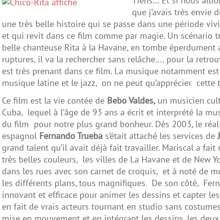
Tiens… Et si nous alli
que j’avais très envie 
une très belle histoire qui se passe dans une période viv
et qui revit dans ce film comme par magie. Un scénario tr
belle chanteuse Rita à la Havane, en tombe éperdument a
ruptures, il va la rechercher sans relâche…. pour la retrou
est très prenant dans ce film. La musique notamment est
musique latine et le jazz, on ne peut qu’apprécier cette 
Ce film est la vie contée de
Bebo Valdes,
un musicien cul
Cuba, lequel à l’âge de 93 ans a écrit et interprété la mu
du film pour notre plus grand bonheur. Dès 2003, le réal
espagnol
Fernando Trueba
s’était attaché les services de
grand talent qu’il avait déjà fait travailler. Mariscal a fa
très belles couleurs, les villes de La Havane et de New Y
dans les rues avec son carnet de croquis, et à noté de mul
les différents plans, tous magnifiques. De son côté, Fer
innovant et efficace pour animer les dessins et capter le
en fait de vrais acteurs tournant en studio sans costumes 
mise en mouvement et en intégrant les dessins, les deu