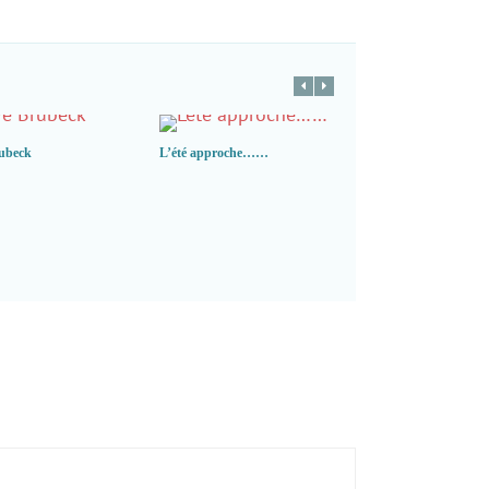
ubeck
L’été approche……
Erroll Garner