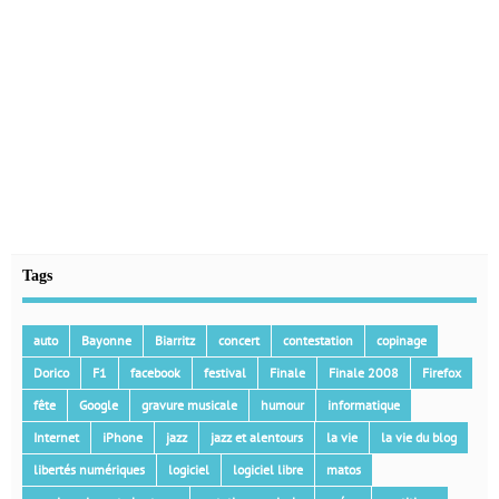
Tags
auto
Bayonne
Biarritz
concert
contestation
copinage
Dorico
F1
facebook
festival
Finale
Finale 2008
Firefox
fête
Google
gravure musicale
humour
informatique
Internet
iPhone
jazz
jazz et alentours
la vie
la vie du blog
libertés numériques
logiciel
logiciel libre
matos