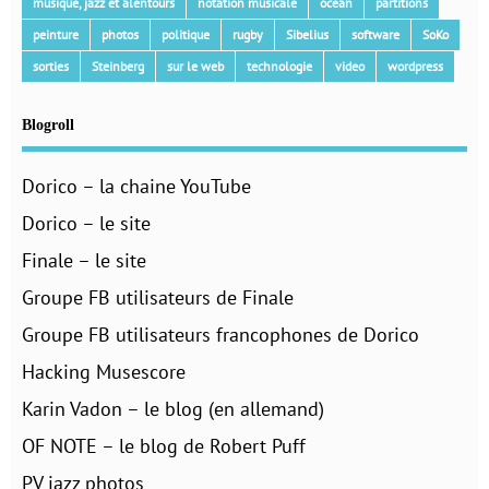
musique, jazz et alentours
notation musicale
océan
partitions
peinture
photos
politique
rugby
Sibelius
software
SoKo
sorties
Steinberg
sur le web
technologie
video
wordpress
Blogroll
Dorico – la chaine YouTube
Dorico – le site
Finale – le site
Groupe FB utilisateurs de Finale
Groupe FB utilisateurs francophones de Dorico
Hacking Musescore
Karin Vadon – le blog (en allemand)
OF NOTE – le blog de Robert Puff
PV jazz photos