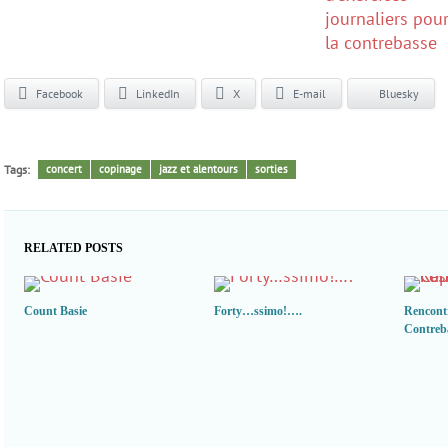
Facebook
LinkedIn
X
E-mail
Bluesky
Tags:
concert
copinage
jazz et alentours
sorties
RELATED POSTS
Count Basie
Forty…ssimo!….
Rencontr
Contreba