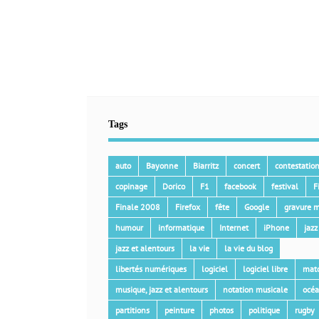
Tags
auto
Bayonne
Biarritz
concert
contestatio
copinage
Dorico
F1
facebook
festival
F
Finale 2008
Firefox
fête
Google
gravure m
humour
informatique
Internet
iPhone
jazz
jazz et alentours
la vie
la vie du blog
libertés numériques
logiciel
logiciel libre
mat
musique, jazz et alentours
notation musicale
océ
partitions
peinture
photos
politique
rugby