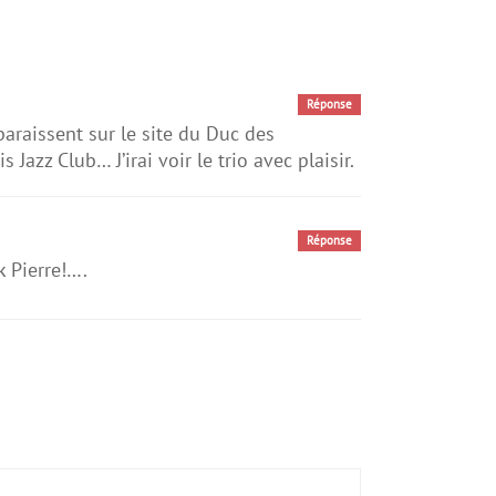
Réponse
paraissent sur le site du Duc des
Jazz Club… J’irai voir le trio avec plaisir.
Réponse
k Pierre!….