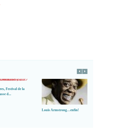
es, Festival de la
sse d...
Louis Armstrong…enfin!
Pourquoi apprendre à
d’un in...