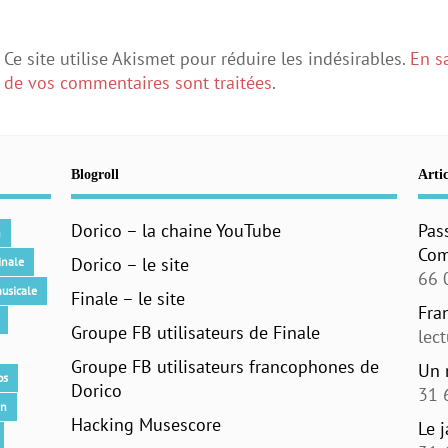
Ce site utilise Akismet pour réduire les indésirables.
En s
de vos commentaires sont traitées
.
Blogroll
Artic
Dorico – la chaine YouTube
Pas
n
Com
Dorico – le site
inale
66 
usicale
Finale – le site
Fra
Groupe FB utilisateurs de Finale
lec
Groupe FB utilisateurs francophones de
Un 
os
Dorico
31 
an
Hacking Musescore
Le 