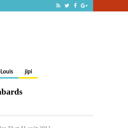
-Louis
jipi
mbards