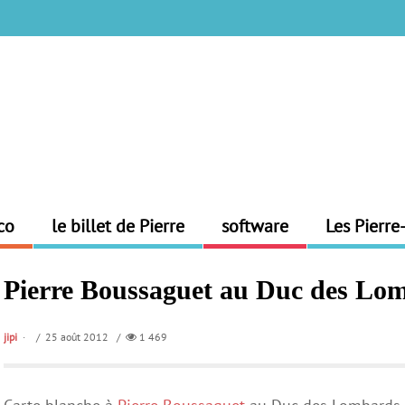
co
le billet de Pierre
software
Les Pierre
Pierre Boussaguet au Duc des Lo
jipi
/ 25 août 2012 /
1 469