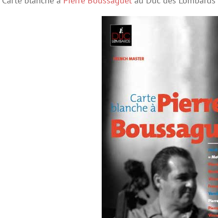
Carte blanche à
Pierre Boussaguet
au Duc des Lombards l