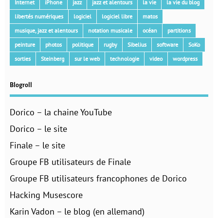
Internet
iPhone
jazz
jazz et alentours
la vie
la vie du blog
libertés numériques
logiciel
logiciel libre
matos
musique, jazz et alentours
notation musicale
océan
partitions
peinture
photos
politique
rugby
Sibelius
software
SoKo
sorties
Steinberg
sur le web
technologie
video
wordpress
Blogroll
Dorico – la chaine YouTube
Dorico – le site
Finale – le site
Groupe FB utilisateurs de Finale
Groupe FB utilisateurs francophones de Dorico
Hacking Musescore
Karin Vadon – le blog (en allemand)