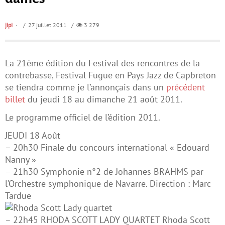
jipi
/ 27 juillet 2011 /
3 279
La 21ème édition du Festival des rencontres de la
contrebasse, Festival Fugue en Pays Jazz de Capbreton
se tiendra comme je l’annonçais dans un
précédent
billet
du jeudi 18 au dimanche 21 août 2011.
Le programme officiel de l’édition 2011.
JEUDI 18 Août
– 20h30 Finale du concours international « Edouard
Nanny »
– 21h30 Symphonie n°2 de Johannes BRAHMS par
l’Orchestre symphonique de Navarre. Direction : Marc
Tardue
– 22h45 RHODA SCOTT LADY QUARTET Rhoda Scott