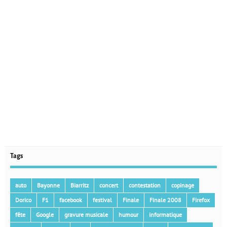
Tags
auto
Bayonne
Biarritz
concert
contestation
copinage
Dorico
F1
facebook
festival
Finale
Finale 2008
Firefox
fête
Google
gravure musicale
humour
informatique