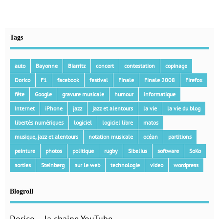
Tags
auto
Bayonne
Biarritz
concert
contestation
copinage
Dorico
F1
facebook
festival
Finale
Finale 2008
Firefox
fête
Google
gravure musicale
humour
informatique
Internet
iPhone
jazz
jazz et alentours
la vie
la vie du blog
libertés numériques
logiciel
logiciel libre
matos
musique, jazz et alentours
notation musicale
océan
partitions
peinture
photos
politique
rugby
Sibelius
software
SoKo
sorties
Steinberg
sur le web
technologie
video
wordpress
Blogroll
Dorico – la chaine YouTube