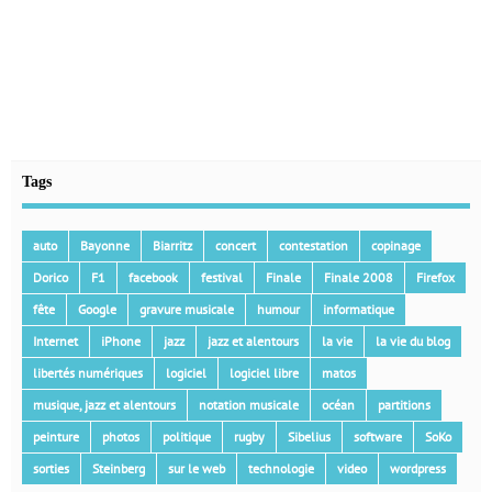
Tags
auto
Bayonne
Biarritz
concert
contestation
copinage
Dorico
F1
facebook
festival
Finale
Finale 2008
Firefox
fête
Google
gravure musicale
humour
informatique
Internet
iPhone
jazz
jazz et alentours
la vie
la vie du blog
libertés numériques
logiciel
logiciel libre
matos
musique, jazz et alentours
notation musicale
océan
partitions
peinture
photos
politique
rugby
Sibelius
software
SoKo
sorties
Steinberg
sur le web
technologie
video
wordpress