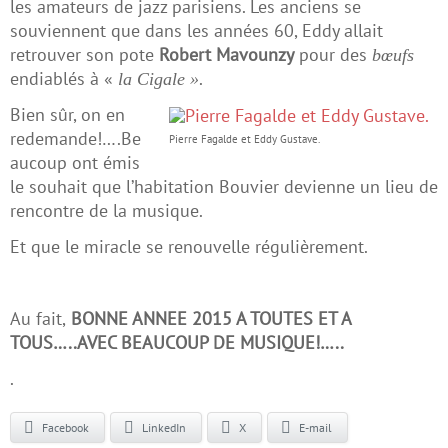
les amateurs de jazz parisiens. Les anciens se
souviennent que dans les années 60, Eddy allait
retrouver son pote
Robert Mavounzy
pour des
bœufs
endiablés à «
.
la Cigale »
Bien sûr, on en
redemande!….Be
Pierre Fagalde et Eddy Gustave.
aucoup ont émis
le souhait que l’habitation Bouvier devienne un lieu de
rencontre de la musique.
Et que le miracle se renouvelle régulièrement.
Au fait,
BONNE ANNEE 2015 A TOUTES ET A
TOUS…..AVEC BEAUCOUP DE MUSIQUE!…..
.
Facebook
LinkedIn
X
E-mail