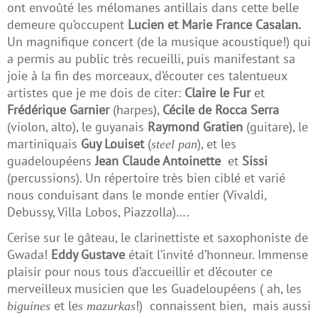
ont envoûté les mélomanes antillais dans cette belle
demeure qu’occupent
Lucien et Marie France Casalan.
Un magnifique concert (de la musique acoustique!) qui
a permis au public très recueilli, puis manifestant sa
joie à la fin des morceaux, d’écouter ces talentueux
artistes que je me dois de citer:
Claire le Fur
et
Frédérique Garnier
(harpes),
Cécile de Rocca Serra
(violon, alto), le guyanais
Raymond Gratien
(guitare), le
martiniquais
Guy Louiset
(
), et les
steel pan
guadeloupéens
Jean Claude Antoinette
et
Sissi
(percussions). Un répertoire très bien ciblé et varié
nous conduisant dans le monde entier (Vivaldi,
Debussy, Villa Lobos, Piazzolla)….
Cerise sur le gâteau, le clarinettiste et saxophoniste de
Gwada!
Eddy Gustave
était l’invité d’honneur. Immense
plaisir pour nous tous d’accueillir et d’écouter ce
merveilleux musicien que les Guadeloupéens ( ah, les
et le
!) connaissent bien, mais aussi
biguines
s mazurkas