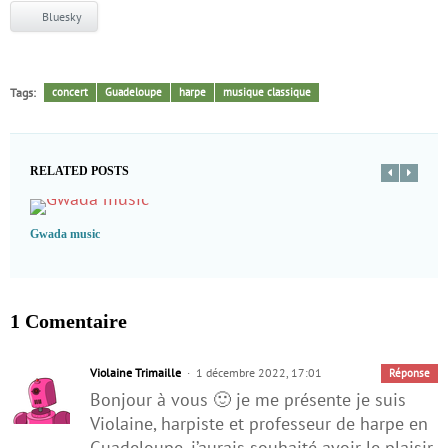
Bluesky
Tags:
concert
Guadeloupe
harpe
musique classique
RELATED POSTS
Gwada music
1 Comentaire
Violaine Trimaille
1 décembre 2022, 17:01
Réponse
Bonjour à vous 🙂 je me présente je suis
Violaine, harpiste et professeur de harpe en
Guadeloupe, j’aurais souhaité avoir le plaisir