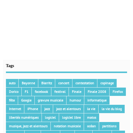
Tags
auto
Bayonne
Biarritz
concert
contestation
copinage
Dorico
F1
facebook
festival
Finale
Finale 2008
Firefox
fête
Google
gravure musicale
humour
informatique
Internet
iPhone
jazz
jazz et alentours
la vie
la vie du blog
libertés numériques
logiciel
logiciel libre
matos
musique, jazz et alentours
notation musicale
océan
partitions