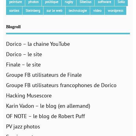
peinture
photos
politique
rugby
Sibelius
software
SoKo
sorties
Steinberg
sur le web
technologie
video
wordpress
Blogroll
Dorico – la chaine YouTube
Dorico – le site
Finale – le site
Groupe FB utilisateurs de Finale
Groupe FB utilisateurs francophones de Dorico
Hacking Musescore
Karin Vadon – le blog (en allemand)
OF NOTE – le blog de Robert Puff
PV jazz photos