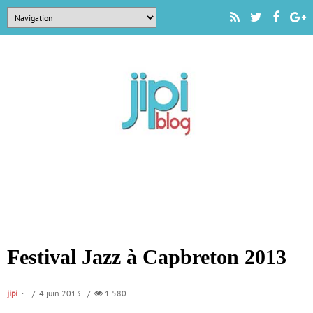
Festival Jazz à Capbreton 2013
jipi
/ 4 juin 2013 /
1 580