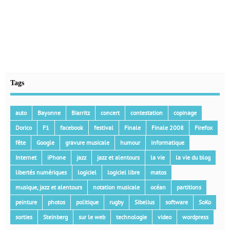
Tags
auto
Bayonne
Biarritz
concert
contestation
copinage
Dorico
F1
facebook
festival
Finale
Finale 2008
Firefox
fête
Google
gravure musicale
humour
informatique
Internet
iPhone
jazz
jazz et alentours
la vie
la vie du blog
libertés numériques
logiciel
logiciel libre
matos
musique, jazz et alentours
notation musicale
océan
partitions
peinture
photos
politique
rugby
Sibelius
software
SoKo
sorties
Steinberg
sur le web
technologie
video
wordpress