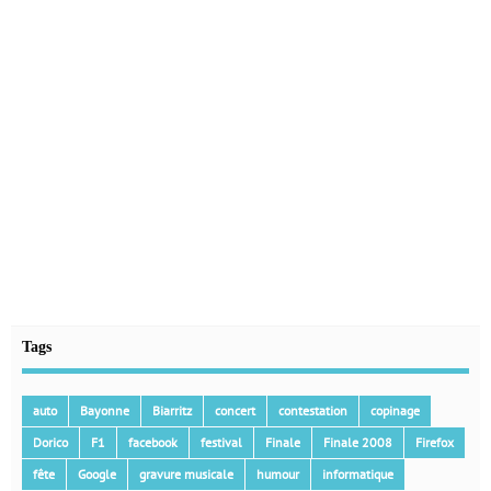
Tags
auto
Bayonne
Biarritz
concert
contestation
copinage
Dorico
F1
facebook
festival
Finale
Finale 2008
Firefox
fête
Google
gravure musicale
humour
informatique