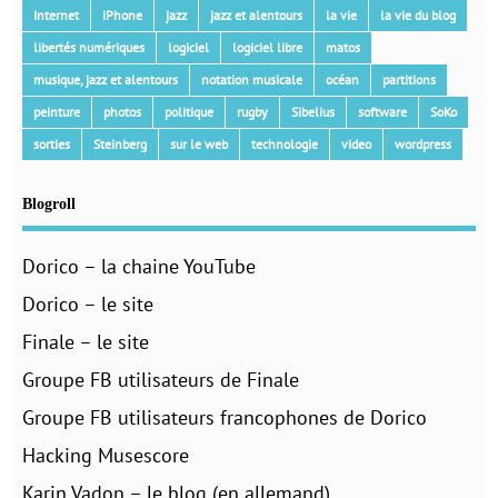
Internet
iPhone
jazz
jazz et alentours
la vie
la vie du blog
libertés numériques
logiciel
logiciel libre
matos
musique, jazz et alentours
notation musicale
océan
partitions
peinture
photos
politique
rugby
Sibelius
software
SoKo
sorties
Steinberg
sur le web
technologie
video
wordpress
Blogroll
Dorico – la chaine YouTube
Dorico – le site
Finale – le site
Groupe FB utilisateurs de Finale
Groupe FB utilisateurs francophones de Dorico
Hacking Musescore
Karin Vadon – le blog (en allemand)