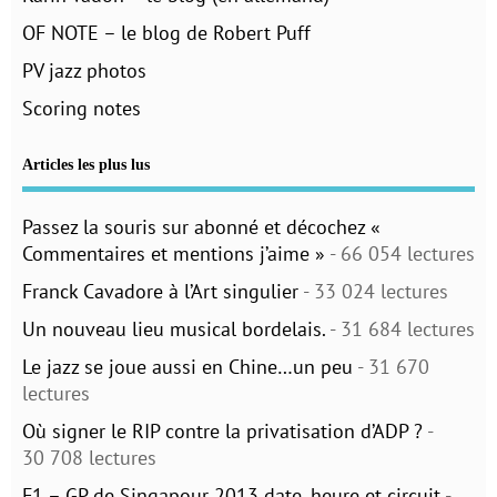
OF NOTE – le blog de Robert Puff
PV jazz photos
Scoring notes
Articles les plus lus
Passez la souris sur abonné et décochez «
Commentaires et mentions j’aime »
- 66 054 lectures
Franck Cavadore à l’Art singulier
- 33 024 lectures
Un nouveau lieu musical bordelais.
- 31 684 lectures
Le jazz se joue aussi en Chine…un peu
- 31 670
lectures
Où signer le RIP contre la privatisation d’ADP ?
-
30 708 lectures
F1 – GP de Singapour 2013 date, heure et circuit
-