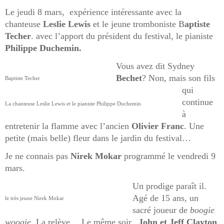
Le jeudi 8 mars, expérience intéressante avec la
chanteuse
Leslie Lewis
et le jeune tromboniste B
aptiste
Techer
. avec l’apport du président du festival, le pianiste
Philippe Duchemin.
Vous avez dit Sydney
Bechet
? Non, mais son fils
Baptiste Techer
qui
continue
La chanteuse Leslie Lewis et le pianiste Philippe Duchemin
à
entretenir la flamme avec l’ancien
Olivier Franc
. Une
petite (mais belle) fleur dans le jardin du festival…
Je ne connais pas
Nirek Mokar
programmé le vendredi 9
mars.
Un prodige paraît il.
Agé de 15 ans, un
le très jeune Nirek Mokar
sacré joueur de
boogie
woogie.
La relève….Le même soir,
John et Jeff Clayton