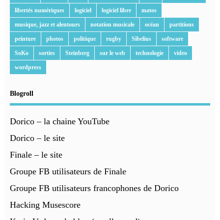
libertés numériques
logiciel
logiciel libre
matos
musique, jazz et alentours
notation musicale
océan
partitions
peinture
photos
politique
rugby
Sibelius
software
SoKo
sorties
Steinberg
sur le web
technologie
video
wordpress
Blogroll
Dorico – la chaine YouTube
Dorico – le site
Finale – le site
Groupe FB utilisateurs de Finale
Groupe FB utilisateurs francophones de Dorico
Hacking Musescore