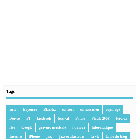
Tags
auto
Bayonne
Biarritz
concert
contestation
copinage
Dorico
F1
facebook
festival
Finale
Finale 2008
Firefox
fête
Google
gravure musicale
humour
informatique
Internet
iPhone
jazz
jazz et alentours
la vie
la vie du blog