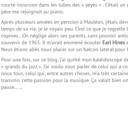
courte incursion dans les tubes des « yéyés » . C’était 
père me rejoignait au piano.
Après plusieurs années en pension à Mauléon, j’étais deve
temps de sa vie, je le voyais peu. C’est ce que je regrette 
copines…On néglige alors ses parents, sans pouvoir antic
souvenir de 1965. Il m’avait emmené écouter
Earl Hines
e
Nous étions allés nous placer sur un balcon latéral pour 
Pour une fois, sur ce blog, j’ai quitté mon kaléidoscope d
« grands du jazz ». J’ai voulu vous parler de celui qui a 
nous tous, celui qui, entre autres choses, m’a très certai
transmis cette passion pour la musique. Ça valait bien u
pause……