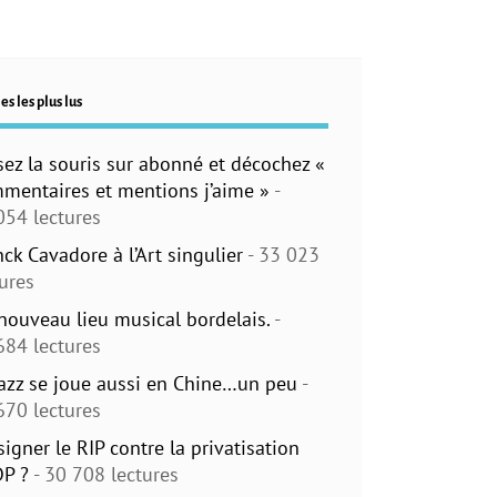
es les plus lus
sez la souris sur abonné et décochez «
mentaires et mentions j’aime »
-
054 lectures
nck Cavadore à l’Art singulier
- 33 023
tures
nouveau lieu musical bordelais.
-
684 lectures
jazz se joue aussi en Chine…un peu
-
670 lectures
signer le RIP contre la privatisation
DP ?
- 30 708 lectures