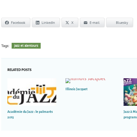
Facebook
LinkedIn
X
E-mail
Bluesky
Tags:
jazz et alentours
RELATED POSTS
Illinois Jacquet
Académie du Jazz : le palmarès
Jazz à Ma
2015
progra