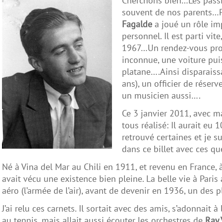
Cherchons bien…Les passi
souvent de nos parents…P
Fagalde
a joué un rôle i
personnel. Il est parti vite
1967…Un rendez-vous profe
inconnue, une voiture pui
platane….Ainsi disparaiss
ans), un officier de réserve
un musicien aussi….
Ce 3 janvier 2011, avec m
tous réalisé: Il aurait eu
retrouvé certaines et je su
dans ce billet avec ces q
Né à Vina del Mar au Chili en 1911, et revenu en France, 
avait vécu une existence bien pleine. La belle vie à Paris 
aéro (l’armée de l’air), avant de devenir en 1936, un des 
J’ai relu ces carnets. Il sortait avec des amis, s’adonnait à 
au tennis, mais allait aussi écouter les orchestres de
Ray 