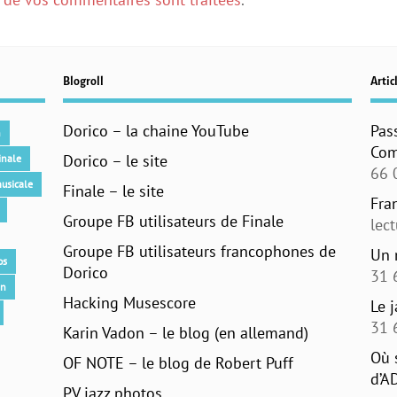
Blogroll
Articl
Dorico – la chaine YouTube
Pas
n
Com
Dorico – le site
inale
66 
usicale
Finale – le site
Fra
Groupe FB utilisateurs de Finale
lec
Groupe FB utilisateurs francophones de
Un 
os
Dorico
31 
an
Hacking Musescore
Le 
31 
Karin Vadon – le blog (en allemand)
Où 
OF NOTE – le blog de Robert Puff
d’A
PV jazz photos