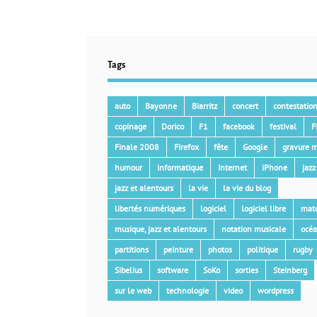
Tags
auto
Bayonne
Biarritz
concert
contestatio
copinage
Dorico
F1
facebook
festival
F
Finale 2008
Firefox
fête
Google
gravure m
humour
informatique
Internet
iPhone
jazz
jazz et alentours
la vie
la vie du blog
libertés numériques
logiciel
logiciel libre
mat
musique, jazz et alentours
notation musicale
océ
partitions
peinture
photos
politique
rugby
Sibelius
software
SoKo
sorties
Steinberg
sur le web
technologie
video
wordpress