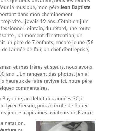
ons qui nous dévorent, nous les tenons
our la musique, mon père
Jean Baptiste
mportant dans mon cheminement
, trop vite…j’avais 19 ans..C’était en juin
ssionnel lointain, du retard, une route
ssante , un moment d’inattention, un
ait un père de 7 enfants, encore jeune (56
 de l’armée de l’air, un chef d’entreprise,
aman et mes frères et sœurs, nous avons
 100 ans!…En rangeant des photos, j’en ai
is heureux de faire revivre ici, notre père
uelques commentaires.
à Bayonne, au début des années 20, il
au lycée Gerson, puis à l’école de Super
plus jeunes capitaines aviateurs de France.
la natation,
Ventura
ou