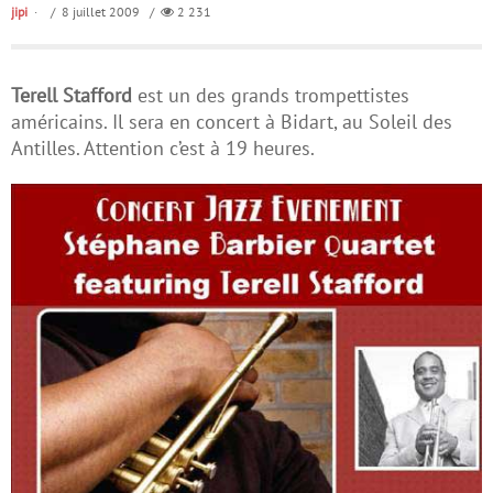
jipi
/ 8 juillet 2009 /
2 231
Terell Stafford
est un des grands trompettistes
américains. Il sera en concert à Bidart, au Soleil des
Antilles. Attention c’est à 19 heures.