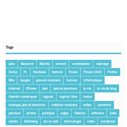
Tags
auto
Bayonne
Biarritz
concert
contestation
copinage
Dorico
F1
facebook
festival
Finale
Finale 2008
Firefox
fête
Google
gravure musicale
humour
informatique
Internet
iPhone
jazz
jazz et alentours
la vie
la vie du blog
libertés numériques
logiciel
logiciel libre
matos
musique, jazz et alentours
notation musicale
océan
partitions
peinture
photos
politique
rugby
Sibelius
software
SoKo
sorties
Steinberg
sur le web
technologie
video
wordpress