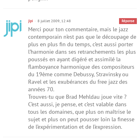
jipi
8 juillet 2009, 12:48
Réponse
Merci pour ton commentaire, mais le jazz
contemporain n’est pas que le découpage de
plus en plus fin du temps, c’est aussi porter
l’harmonie dans ses retranchements les plus
poussés en ayant digéré et assimilé la
flamboyance harmonique des compositeurs
du 19ème comme Debussy, Stravinsky ou
Ravel et les exubérances du free jazz des
années 70.
Trouves-tu que Brad Mehldau joue vite ?
C’est aussi, je pense, et c’est valable dans
tous les domaines, que plus on maîtrise le
sujet et plus on peut pousser loin la finesse
de l’expérimentation et de l’expression.