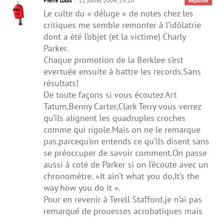
Pierre Louis
22 juillet 2009, 23:20
Réponse
Le culte du « déluge » de notes chez les
critiques me semble remonter à l’idôlatrie
dont a été l’objet (et la victime) Charly
Parker.
Chaque promotion de la Berklee s’est
evertuée ensuite à battre les records.Sans
résultats!
De toute façons si vous écoutez Art
Tatum,Benny Carter,Clark Terry vous verrez
qu’ils alignent les quadruples croches
comme qui rigole.Mais on ne le remarque
pas,parcequ’on entends ce qu’ils disent sans
se préoccuper de savoir comment.On passe
aussi à coté de Parker si on l’écoute avec un
chronomètre. »It ain’t what you do,It’s the
way how you do it ».
Pour en revenir à Terell Stafford,je n’ai pas
remarqué de prouesses acrobatiques mais