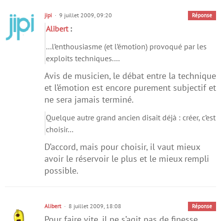
jipi
9 juillet 2009, 09:20
Réponse
Alibert
:
…l’enthousiasme (et l’émotion) provoqué par les
exploits techniques.…
Avis de musicien, le débat entre la technique
et l’émotion est encore purement subjectif et
ne sera jamais terminé.
Quelque autre grand ancien disait déjà : créer, c’est
choisir…
D’accord, mais pour choisir, il vaut mieux
avoir le réservoir le plus et le mieux rempli
possible.
Alibert
8 juillet 2009, 18:08
Réponse
Pour faire vite, il ne s’agit pas de finesse