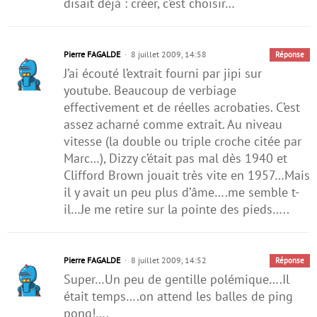
disait déjà : créer, c’est choisir…
Pierre FAGALDE
8 juillet 2009, 14:58
Réponse
J’ai écouté l’extrait fourni par jipi sur
youtube. Beaucoup de verbiage
effectivement et de réelles acrobaties. C’est
assez acharné comme extrait. Au niveau
vitesse (la double ou triple croche citée par
Marc…), Dizzy c’était pas mal dès 1940 et
Clifford Brown jouait très vite en 1957…Mais
il y avait un peu plus d’âme….me semble t-
il…Je me retire sur la pointe des pieds…..
Pierre FAGALDE
8 juillet 2009, 14:52
Réponse
Super…Un peu de gentille polémique….Il
était temps….on attend les balles de ping
pong!….