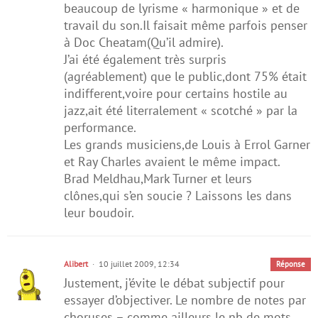
beaucoup de lyrisme « harmonique » et de
travail du son.Il faisait même parfois penser
à Doc Cheatam(Qu’il admire).
J’ai été également très surpris
(agréablement) que le public,dont 75% était
indifferent,voire pour certains hostile au
jazz,ait été literralement « scotché » par la
performance.
Les grands musiciens,de Louis à Errol Garner
et Ray Charles avaient le même impact.
Brad Meldhau,Mark Turner et leurs
clônes,qui s’en soucie ? Laissons les dans
leur boudoir.
Alibert
10 juillet 2009, 12:34
Réponse
Justement, j’évite le débat subjectif pour
essayer d’objectiver. Le nombre de notes par
choruses – comme ailleurs le nb de mots