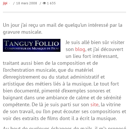
jipi
/ 18 mars 2008 /
1 635
Un jour j’ai reçu un mail de quelqu’un intéressé par la
gravure musicale.
Je suis allé bien sûr visiter
son
blog
, et j’ai découvert
un lieu fort intéressant,
traitant aussi bien de la composition et de
l’orchestration musicale, que du matériel
d’enregistrement ou du statut administratif et
artistique des métiers liés à la musique. Le tout fort
bien documenté, pimenté d’exemples sonores et
baignant dans une ambiance de calme et de sérénité
compétente. De là je suis parti sur son
site
, la vitrine
de son travail, ou l’on peut écouter ses compositions et
voir des extraits de films dont il a écrit la musique.
Au bout de quelques échanges de mails, il m’a proposé