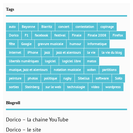
Tags
auto
Bayonne
Biarritz
concert
contestation
copinage
Dorico
F1
facebook
festival
Finale
Finale 2008
Firefox
fête
Google
gravure musicale
humour
informatique
Internet
iPhone
jazz
jazz et alentours
la vie
la vie du blog
libertés numériques
logiciel
logiciel libre
matos
musique, jazz et alentours
notation musicale
océan
partitions
peinture
photos
politique
rugby
Sibelius
software
SoKo
sorties
Steinberg
sur le web
technologie
video
wordpress
Blogroll
Dorico – la chaine YouTube
Dorico – le site