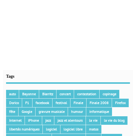
Tags
auto
Bayonne
Biarritz
concert
contestation
copinage
Dorico
F1
facebook
festival
Finale
Finale 2008
Firefox
fête
Google
gravure musicale
humour
informatique
Internet
iPhone
jazz
jazz et alentours
la vie
la vie du blog
libertés numériques
logiciel
logiciel libre
matos