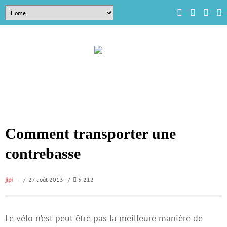
Comment transporter une
contrebasse
jipi
/ 27 août 2013 /
5 212
Le vélo n’est peut être pas la meilleure manière de