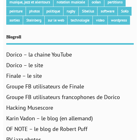
musique, jazz et alentours
notation musicale
océan
partitions
peinture
photos
politique
rugby
Sibelius
software
SoKo
sorties
Steinberg
sur le web
technologie
video
wordpress
Blogroll
Dorico – la chaine YouTube
Dorico – le site
Finale – le site
Groupe FB utilisateurs de Finale
Groupe FB utilisateurs francophones de Dorico
Hacking Musescore
Karin Vadon – le blog (en allemand)
OF NOTE – le blog de Robert Puff
PV jazz photos