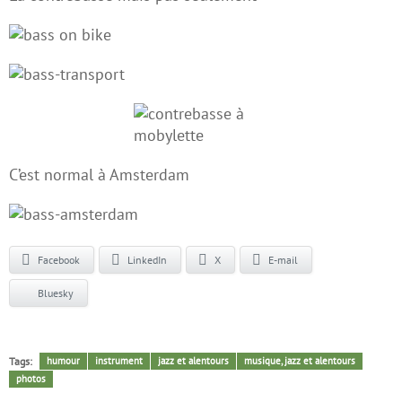
C’est normal à Amsterdam
Facebook
LinkedIn
X
E-mail
Bluesky
Tags:
humour
instrument
jazz et alentours
musique, jazz et alentours
photos