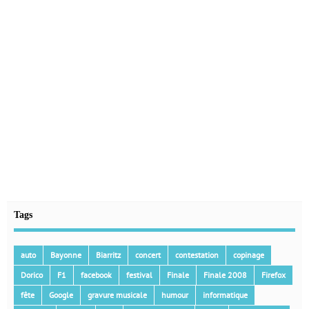
Tags
auto
Bayonne
Biarritz
concert
contestation
copinage
Dorico
F1
facebook
festival
Finale
Finale 2008
Firefox
fête
Google
gravure musicale
humour
informatique