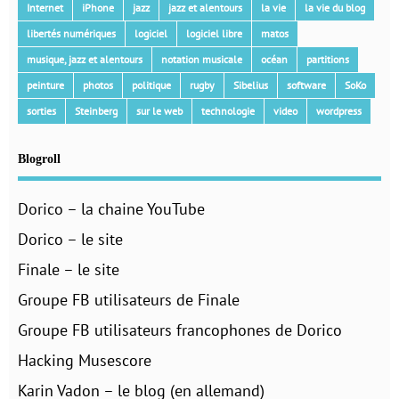
Internet
iPhone
jazz
jazz et alentours
la vie
la vie du blog
libertés numériques
logiciel
logiciel libre
matos
musique, jazz et alentours
notation musicale
océan
partitions
peinture
photos
politique
rugby
Sibelius
software
SoKo
sorties
Steinberg
sur le web
technologie
video
wordpress
Blogroll
Dorico – la chaine YouTube
Dorico – le site
Finale – le site
Groupe FB utilisateurs de Finale
Groupe FB utilisateurs francophones de Dorico
Hacking Musescore
Karin Vadon – le blog (en allemand)