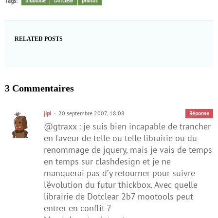
Tags:
bidouille
Dotclear
photos
RELATED POSTS
3 Commentaires
jipi
20 septembre 2007, 18:08
Réponse
@gtraxx : je suis bien incapable de trancher
en faveur de telle ou telle librairie ou du
renommage de jquery, mais je vais de temps
en temps sur clashdesign et je ne
manquerai pas d’y retourner pour suivre
l’évolution du futur thickbox. Avec quelle
librairie de Dotclear 2b7 mootools peut
entrer en conflit ?