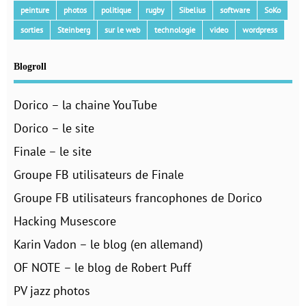
peinture
photos
politique
rugby
Sibelius
software
SoKo
sorties
Steinberg
sur le web
technologie
video
wordpress
Blogroll
Dorico – la chaine YouTube
Dorico – le site
Finale – le site
Groupe FB utilisateurs de Finale
Groupe FB utilisateurs francophones de Dorico
Hacking Musescore
Karin Vadon – le blog (en allemand)
OF NOTE – le blog de Robert Puff
PV jazz photos