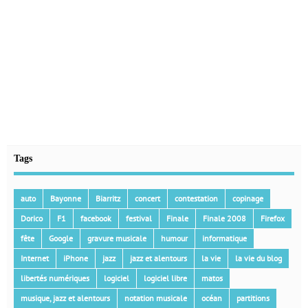
Tags
auto
Bayonne
Biarritz
concert
contestation
copinage
Dorico
F1
facebook
festival
Finale
Finale 2008
Firefox
fête
Google
gravure musicale
humour
informatique
Internet
iPhone
jazz
jazz et alentours
la vie
la vie du blog
libertés numériques
logiciel
logiciel libre
matos
musique, jazz et alentours
notation musicale
océan
partitions