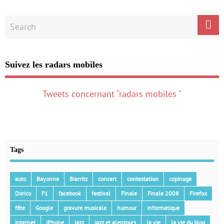
Suivez les radars mobiles
Tweets concernant "radars mobiles "
Tags
auto
Bayonne
Biarritz
concert
contestation
copinage
Dorico
F1
facebook
festival
Finale
Finale 2008
Firefox
fête
Google
gravure musicale
humour
informatique
Internet
iPhone
jazz
jazz et alentours
la vie
la vie du blog