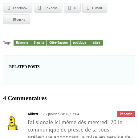
Facebook
LinkedIn
X
E-mail
Bluesky
Tags:
Bayonne
Biarritz
Côte-Basque
politique
radars
RELATED POSTS
4 Commentaires
Alibert
23 janvier 2010, 12:04
Réponse
J’ai signalé ici même dès mercredi 20 le
communiqué de presse de la sous-
préfecture annonçant la mise en service de