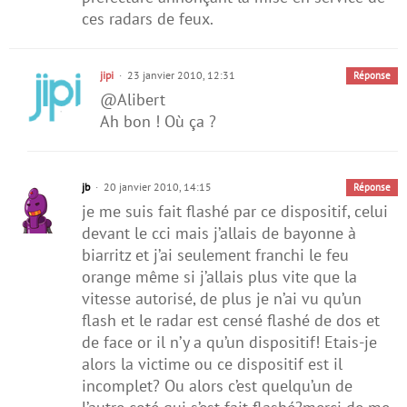
ces radars de feux.
jipi
23 janvier 2010, 12:31
Réponse
@Alibert
Ah bon ! Où ça ?
jb
20 janvier 2010, 14:15
Réponse
je me suis fait flashé par ce dispositif, celui
devant le cci mais j’allais de bayonne à
biarritz et j’ai seulement franchi le feu
orange même si j’allais plus vite que la
vitesse autorisé, de plus je n’ai vu qu’un
flash et le radar est censé flashé de dos et
de face or il n’y a qu’un dispositif! Etais-je
alors la victime ou ce dispositif est il
incomplet? Ou alors c’est quelqu’un de