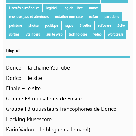
libertés numériques
logiciel
logiciel libre
matos
musique, jazz et alentours
notation musicale
océan
partitions
peinture
photos
politique
rugby
Sibelius
software
SoKo
sorties
Steinberg
sur le web
technologie
video
wordpress
Blogroll
Dorico – la chaine YouTube
Dorico – le site
Finale – le site
Groupe FB utilisateurs de Finale
Groupe FB utilisateurs francophones de Dorico
Hacking Musescore
Karin Vadon – le blog (en allemand)