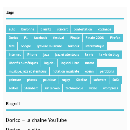
Tags
auto
Bayonne
Biarritz
concert
contestation
copinage
Dorico
F1
facebook
festival
Finale
Finale 2008
Firefox
fête
Google
gravure musicale
humour
informatique
Internet
iPhone
jazz
jazz et alentours
la vie
la vie du blog
libertés numériques
logiciel
logiciel libre
matos
musique, jazz et alentours
notation musicale
océan
partitions
peinture
photos
politique
rugby
Sibelius
software
SoKo
sorties
Steinberg
sur le web
technologie
video
wordpress
Blogroll
Dorico – la chaine YouTube
Dorico – le site