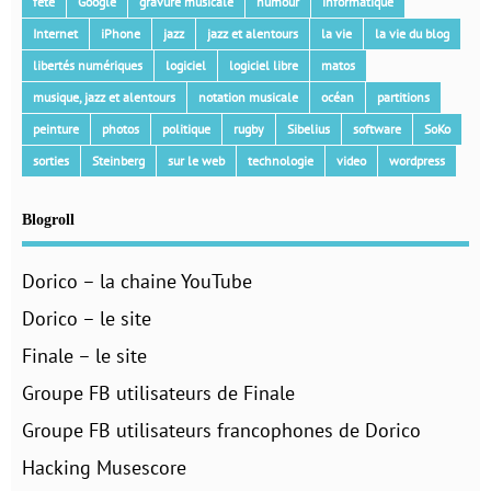
fête
Google
gravure musicale
humour
informatique
Internet
iPhone
jazz
jazz et alentours
la vie
la vie du blog
libertés numériques
logiciel
logiciel libre
matos
musique, jazz et alentours
notation musicale
océan
partitions
peinture
photos
politique
rugby
Sibelius
software
SoKo
sorties
Steinberg
sur le web
technologie
video
wordpress
Blogroll
Dorico – la chaine YouTube
Dorico – le site
Finale – le site
Groupe FB utilisateurs de Finale
Groupe FB utilisateurs francophones de Dorico
Hacking Musescore