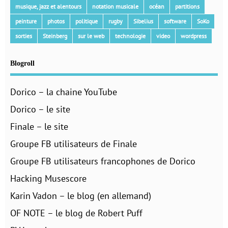
musique, jazz et alentours
notation musicale
océan
partitions
peinture
photos
politique
rugby
Sibelius
software
SoKo
sorties
Steinberg
sur le web
technologie
video
wordpress
Blogroll
Dorico – la chaine YouTube
Dorico – le site
Finale – le site
Groupe FB utilisateurs de Finale
Groupe FB utilisateurs francophones de Dorico
Hacking Musescore
Karin Vadon – le blog (en allemand)
OF NOTE – le blog de Robert Puff