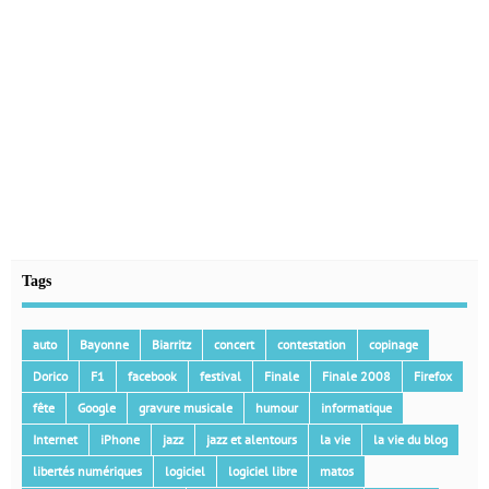
Tags
auto
Bayonne
Biarritz
concert
contestation
copinage
Dorico
F1
facebook
festival
Finale
Finale 2008
Firefox
fête
Google
gravure musicale
humour
informatique
Internet
iPhone
jazz
jazz et alentours
la vie
la vie du blog
libertés numériques
logiciel
logiciel libre
matos