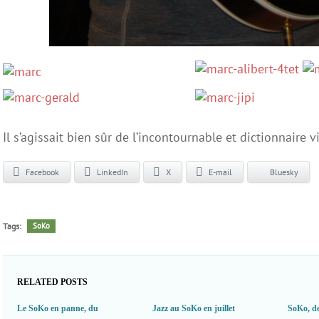
Il s’agissait bien sûr de l’incontournable et dictionnaire vi
Facebook
LinkedIn
X
E-mail
Bluesky
Tags:
SoKo
RELATED POSTS
Le SoKo en panne, du
Jazz au SoKo en juillet
SoKo, de