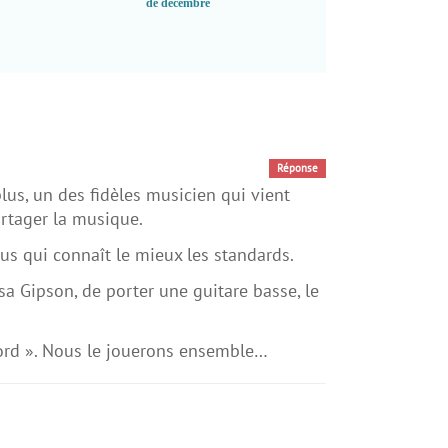
de décembre
Jazz au SoKo Forty tr
Réponse
plus, un des fidèles musicien qui vient
artager la musique.
ous qui connaît le mieux les standards.
sa Gipson, de porter une guitare basse, le
ford ». Nous le jouerons ensemble…