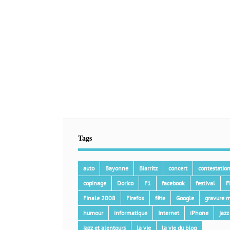
Tags
auto
Bayonne
Biarritz
concert
contestatio
copinage
Dorico
F1
facebook
festival
F
Finale 2008
Firefox
fête
Google
gravure m
humour
informatique
Internet
iPhone
jazz
jazz et alentours
la vie
la vie du blog