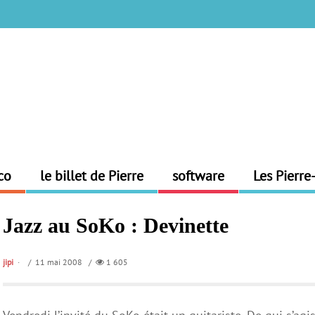
co
le billet de Pierre
software
Les Pierre
Jazz au SoKo : Devinette
jipi
/ 11 mai 2008 /
1 605