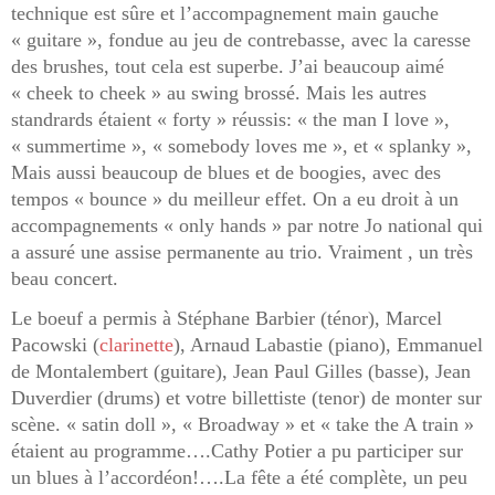
technique est sûre et l’accompagnement main gauche
« guitare », fondue au jeu de contrebasse, avec la caresse
des brushes, tout cela est superbe. J’ai beaucoup aimé
« cheek to cheek » au swing brossé. Mais les autres
standrards étaient « forty » réussis: « the man I love »,
« summertime », « somebody loves me », et « splanky »,
Mais aussi beaucoup de blues et de boogies, avec des
tempos « bounce » du meilleur effet. On a eu droit à un
accompagnements « only hands » par notre Jo national qui
a assuré une assise permanente au trio. Vraiment , un très
beau concert.
Le boeuf a permis à Stéphane Barbier (ténor), Marcel
Pacowski (
clarinette
), Arnaud Labastie (piano), Emmanuel
de Montalembert (guitare), Jean Paul Gilles (basse), Jean
Duverdier (drums) et votre billettiste (tenor) de monter sur
scène. « satin doll », « Broadway » et « take the A train »
étaient au programme….Cathy Potier a pu participer sur
un blues à l’accordéon!….La fête a été complète, un peu