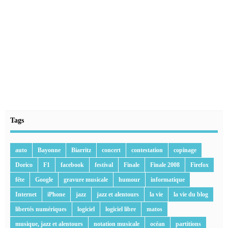
Tags
auto
Bayonne
Biarritz
concert
contestation
copinage
Dorico
F1
facebook
festival
Finale
Finale 2008
Firefox
fête
Google
gravure musicale
humour
informatique
Internet
iPhone
jazz
jazz et alentours
la vie
la vie du blog
libertés numériques
logiciel
logiciel libre
matos
musique, jazz et alentours
notation musicale
océan
partitions