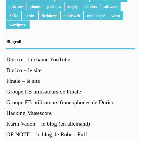
peinture
photos
politique
rugby
Sibelius
software
SoKo
sorties
Steinberg
sur le web
technologie
video
wordpress
Blogroll
Dorico – la chaine YouTube
Dorico – le site
Finale – le site
Groupe FB utilisateurs de Finale
Groupe FB utilisateurs francophones de Dorico
Hacking Musescore
Karin Vadon – le blog (en allemand)
OF NOTE – le blog de Robert Puff