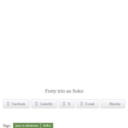
Forty trio au Soko
Facebook
LinkedIn
X
E-mail
Bluesky
Tags:
jazz et alentours
SoKo