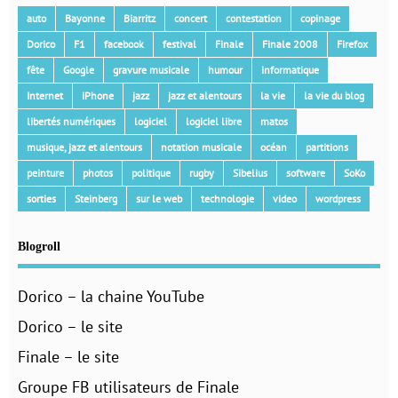
auto
Bayonne
Biarritz
concert
contestation
copinage
Dorico
F1
facebook
festival
Finale
Finale 2008
Firefox
fête
Google
gravure musicale
humour
informatique
Internet
iPhone
jazz
jazz et alentours
la vie
la vie du blog
libertés numériques
logiciel
logiciel libre
matos
musique, jazz et alentours
notation musicale
océan
partitions
peinture
photos
politique
rugby
Sibelius
software
SoKo
sorties
Steinberg
sur le web
technologie
video
wordpress
Blogroll
Dorico – la chaine YouTube
Dorico – le site
Finale – le site
Groupe FB utilisateurs de Finale