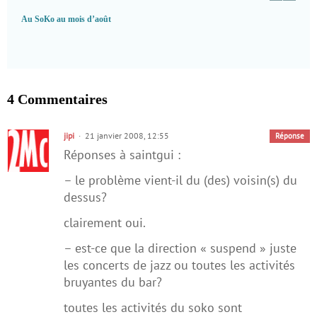
Au SoKo au mois d’août
4 Commentaires
jipi
21 janvier 2008, 12:55
Réponse
Réponses à saintgui :
– le problème vient-il du (des) voisin(s) du
dessus?
clairement oui.
– est-ce que la direction « suspend » juste
les concerts de jazz ou toutes les activités
bruyantes du bar?
toutes les activités du soko sont