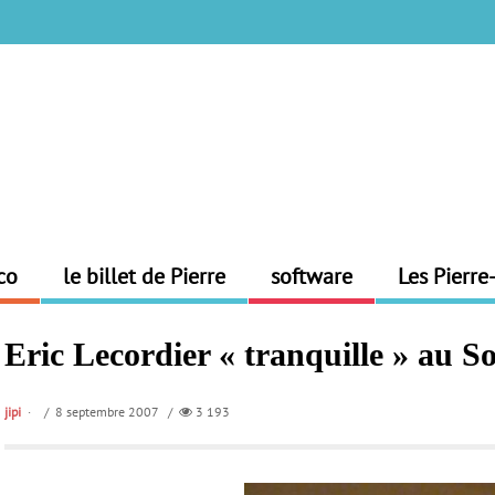
co
le billet de Pierre
software
Les Pierre
Eric Lecordier « tranquille » au 
jipi
/ 8 septembre 2007 /
3 193