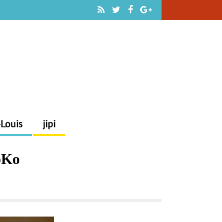
-Louis
jipi
SoKo