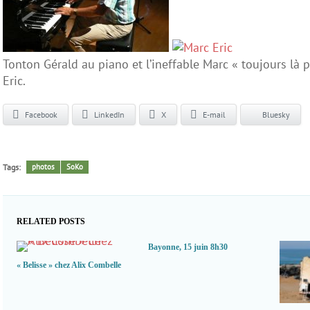
Tonton Gérald au piano et l’ineffable Marc « toujours là
Eric.
Facebook
LinkedIn
X
E-mail
Bluesky
Tags:
photos
SoKo
RELATED POSTS
Bayonne, 15 juin 8h30
« Belisse » chez Alix Combelle