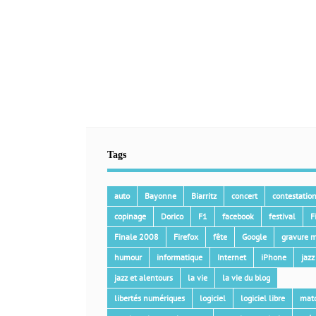
Tags
auto
Bayonne
Biarritz
concert
contestatio
copinage
Dorico
F1
facebook
festival
F
Finale 2008
Firefox
fête
Google
gravure m
humour
informatique
Internet
iPhone
jazz
jazz et alentours
la vie
la vie du blog
libertés numériques
logiciel
logiciel libre
mat