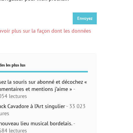
avoir plus sur la façon dont les données
les les plus lus
sez la souris sur abonné et décochez «
mentaires et mentions j’aime »
-
054 lectures
nck Cavadore à l’Art singulier
- 33 023
tures
nouveau lieu musical bordelais.
-
684 lectures