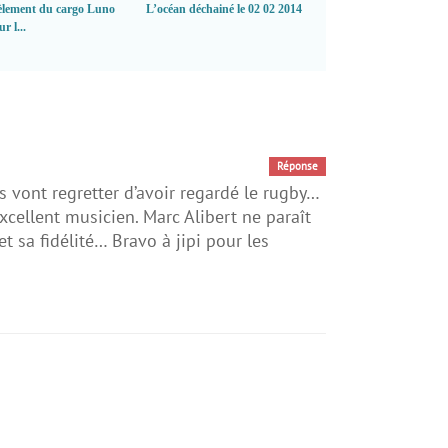
lement du cargo Luno
L’océan déchainé le 02 02 2014
r l...
Réponse
 vont regretter d’avoir regardé le rugby…
xcellent musicien. Marc Alibert ne paraît
t sa fidélité… Bravo à jipi pour les