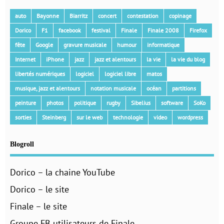
auto
Bayonne
Biarritz
concert
contestation
copinage
Dorico
F1
facebook
festival
Finale
Finale 2008
Firefox
fête
Google
gravure musicale
humour
informatique
Internet
iPhone
jazz
jazz et alentours
la vie
la vie du blog
libertés numériques
logiciel
logiciel libre
matos
musique, jazz et alentours
notation musicale
océan
partitions
peinture
photos
politique
rugby
Sibelius
software
SoKo
sorties
Steinberg
sur le web
technologie
video
wordpress
Blogroll
Dorico – la chaine YouTube
Dorico – le site
Finale – le site
Groupe FB utilisateurs de Finale